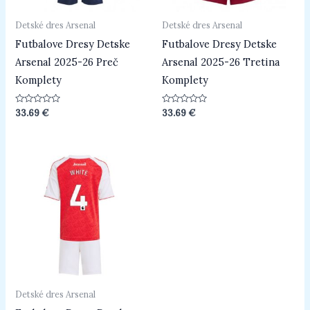
Detské dres Arsenal
Detské dres Arsenal
Futbalove Dresy Detske
Futbalove Dresy Detske
Arsenal 2025-26 Preč
Arsenal 2025-26 Tretina
Komplety
Komplety
Hodnotenie
Hodnotenie
33.69
€
33.69
€
0
0
z
z
5
5
Detské dres Arsenal