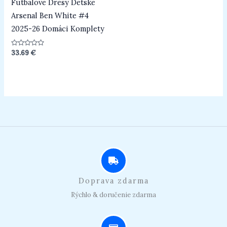
Futbalove Dresy Detske
Arsenal Ben White #4
2025-26 Domáci Komplety
Hodnotenie
33.69
€
0
z
5
Doprava zdarma
Rýchlo & doručenie zdarma