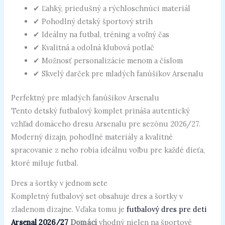
✔ Ľahký, priedušný a rýchloschnúci materiál
✔ Pohodlný detský športový strih
✔ Ideálny na futbal, tréning a voľný čas
✔ Kvalitná a odolná klubová potlač
✔ Možnosť personalizácie menom a číslom
✔ Skvelý darček pre mladých fanúšikov Arsenalu
Perfektný pre mladých fanúšikov Arsenalu
Tento detský futbalový komplet prináša autentický
vzhľad domáceho dresu Arsenalu pre sezónu 2026/27.
Moderný dizajn, pohodlné materiály a kvalitné
spracovanie z neho robia ideálnu voľbu pre každé dieťa,
ktoré miluje futbal.
Dres a šortky v jednom sete
Kompletný futbalový set obsahuje dres a šortky v
zladenom dizajne. Vďaka tomu je
futbalový dres pre deti
Arsenal 2026/27
Domáci
vhodný nielen na športové