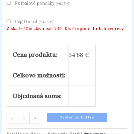
Futbalové ponožky
(
+
6.25
€
)
Leg Guard
(
+
3.25
€
)
Získajte 10% zľavu nad 70€, Kód kupónu: futbalovedresy
Cena produktu:
34.68
€
Celkovo možnosti:
Objednaná suma:
-
+
Pridať do košíka