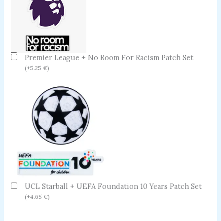
Premier League + No Room For Racism Patch Set
(
+
5.25
€
)
UCL Starball + UEFA Foundation 10 Years Patch Set
(
+
4.65
€
)