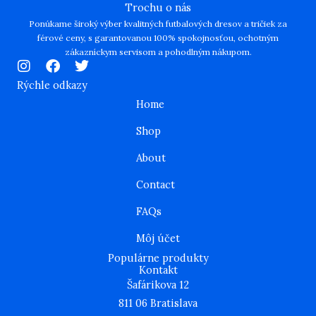
Trochu o nás
Ponúkame široký výber kvalitných futbalových dresov a tričiek za
férové ceny, s garantovanou 100% spokojnosťou, ochotným
zákazníckym servisom a pohodlným nákupom.
I
F
T
n
a
w
Rýchle odkazy
s
c
i
Home
t
e
t
a
b
t
Shop
g
o
e
r
o
r
About
a
k
m
Contact
FAQs
Môj účet
Populárne produkty
Kontakt
Šafárikova 12
811 06 Bratislava