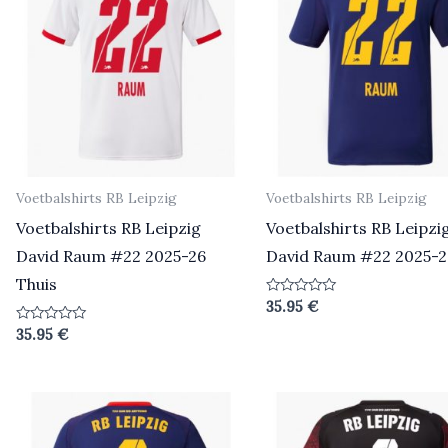
Voetbalshirts RB Leipzig
Voetbalshirts RB Leipzig
Voetbalshirts RB Leipzig
Voetbalshirts RB Leipzi
David Raum #22 2025-26
David Raum #22 2025-2
Thuis
Beoordeeld
35.95
€
0
uit
Beoordeeld
35.95
€
5
0
uit
5