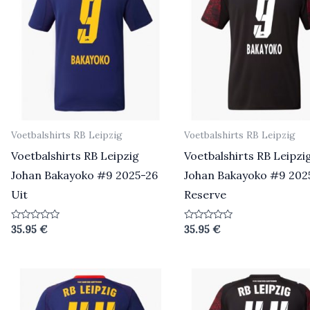
Voetbalshirts RB Leipzig
Voetbalshirts RB Leipzig
Voetbalshirts RB Leipzig
Voetbalshirts RB Leipzi
Johan Bakayoko #9 2025-26
Johan Bakayoko #9 202
Uit
Reserve
Beoordeeld
Beoordeeld
35.95
€
35.95
€
0
0
uit
uit
5
5