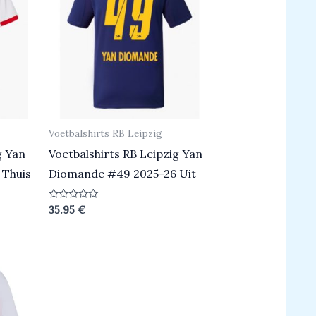
Voetbalshirts RB Leipzig
g Yan
Voetbalshirts RB Leipzig Yan
 Thuis
Diomande #49 2025-26 Uit
Beoordeeld
35.95
€
0
uit
5