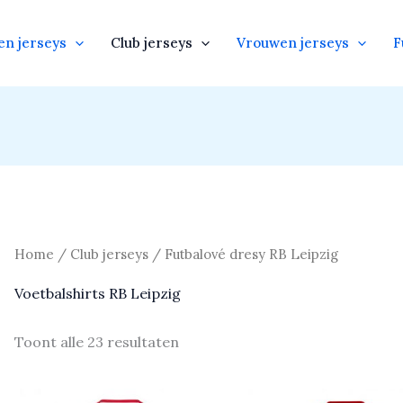
en jerseys
Club jerseys
Vrouwen jerseys
F
Home
/
Club jerseys
/ Futbalové dresy RB Leipzig
Voetbalshirts RB Leipzig
Toont alle 23 resultaten