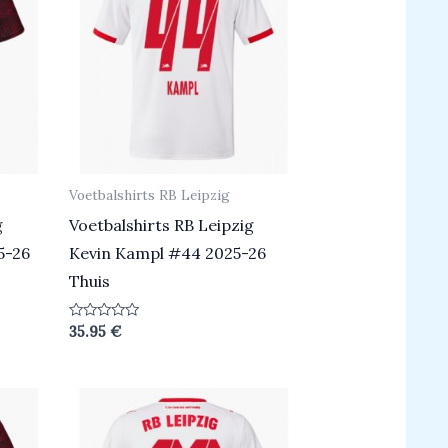
Voetbalshirts RB Leipzig
g
Voetbalshirts RB Leipzig
5-26
Kevin Kampl #44 2025-26
Thuis
Beoordeeld
35.95
€
0
uit
5