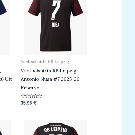
Voetbalshirts RB Leipzig
g
Voetbalshirts RB Leipzig
6 Uit
Antonio Nusa #7 2025-26
Reserve
Beoordeeld
35.95
€
0
uit
5