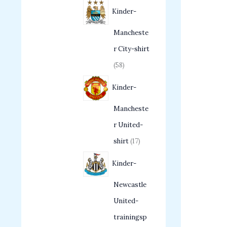
Kinder-
Mancheste
r City-shirt
58
Kinder-
Mancheste
r United-
shirt
17
Kinder-
Newcastle
United-
trainingsp