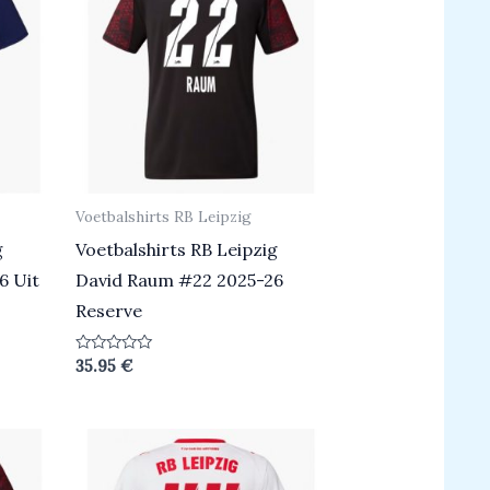
Voetbalshirts RB Leipzig
g
Voetbalshirts RB Leipzig
6 Uit
David Raum #22 2025-26
Reserve
Beoordeeld
35.95
€
0
uit
5