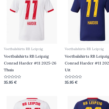
Voetbalshirts RB Leipzig
Voetbalshirts RB Leipzig
Voetbalshirts RB Leipzig
Voetbalshirts RB Leipzi
Conrad Harder #11 2025-26
Conrad Harder #11 202
Thuis
Uit
Beoordeeld
Beoordeeld
35.95
€
35.95
€
0
0
uit
uit
5
5