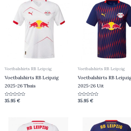
Voetbalshirts RB Leipzig
Voetbalshirts RB Leipzig
Voetbalshirts RB Leipzig
Voetbalshirts RB Leipzi
2025-26 Thuis
2025-26 Uit
Beoordeeld
Beoordeeld
35.95
€
35.95
€
0
0
uit
uit
5
5