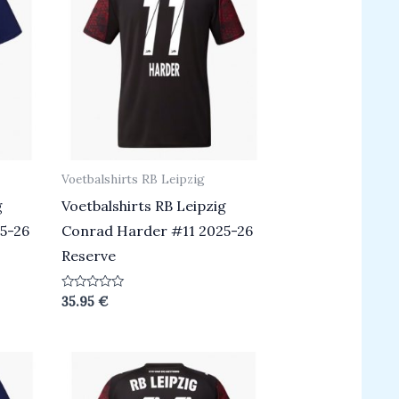
Voetbalshirts RB Leipzig
g
Voetbalshirts RB Leipzig
5-26
Conrad Harder #11 2025-26
Reserve
Beoordeeld
35.95
€
0
uit
5