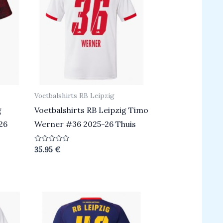
Voetbalshirts RB Leipzig
g
Voetbalshirts RB Leipzig Timo
26
Werner #36 2025-26 Thuis
Beoordeeld
35.95
€
0
uit
5