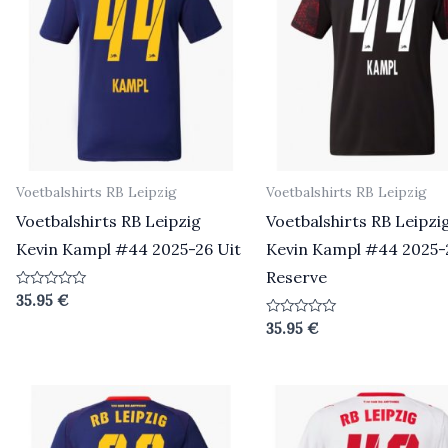
Voetbalshirts RB Leipzig
Voetbalshirts RB Leipzig
Voetbalshirts RB Leipzig
Voetbalshirts RB Leipzi
Kevin Kampl #44 2025-26 Uit
Kevin Kampl #44 2025-
Reserve
Beoordeeld
35.95
€
0
uit
Beoordeeld
35.95
€
5
0
uit
5