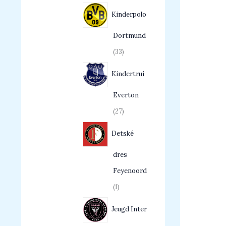
Kinderpolo
Dortmund
33
Kindertrui
Everton
27
Detské
dres
Feyenoord
1
Jeugd Inter