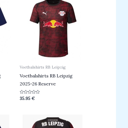
Voetbalshirts RB Leipzig
g
Voetbalshirts RB Leipzig
2025-26 Reserve
Beoordeeld
35.95
€
0
uit
5