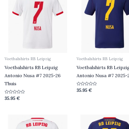
Voetbalshirts RB Leipzig
Voetbalshirts RB Leipzig
Voetbalshirts RB Leipzig
Voetbalshirts RB Leipzi
Antonio Nusa #7 2025-26
Antonio Nusa #7 2025-2
Thuis
Beoordeeld
35.95
€
0
uit
Beoordeeld
35.95
€
5
0
uit
5