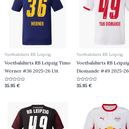
Voetbalshirts RB Leipzig
Voetbalshirts RB Leipzig
Voetbalshirts RB Leipzig Timo
Voetbalshirts RB Leipzi
Werner #36 2025-26 Uit
Diomande #49 2025-26
Beoordeeld
Beoordeeld
35.95
€
35.95
€
0
0
uit
uit
5
5