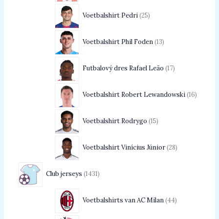
Voetbalshirt Pedri
25
Voetbalshirt Phil Foden
13
Futbalový dres Rafael Leão
17
Voetbalshirt Robert Lewandowski
16
Voetbalshirt Rodrygo
15
Voetbalshirt Vinícius Júnior
28
Club jerseys
1431
Voetbalshirts van AC Milan
44