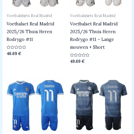
Voetbalshirts Real Madrid
Voetbalshirts Real Madrid
Voetbalset Real Madrid
Voetbalset Real Madrid
2025/26 Thuis Heren
2025/26 Thuis Heren
Rodrygo #11
Rodrygo #11 – Lange
mouwen + Short
Beoordeeld
46.69
€
0
uit
Beoordeeld
49.69
€
5
0
uit
5