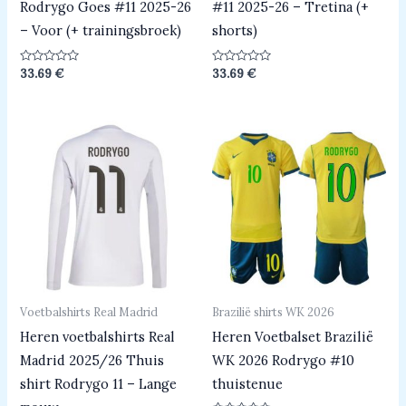
Rodrygo Goes #11 2025-26
#11 2025-26 – Tretina (+
– Voor (+ trainingsbroek)
shorts)
Beoordeeld
Beoordeeld
33.69
€
33.69
€
0
0
uit
uit
5
5
Voetbalshirts Real Madrid
Brazilië shirts WK 2026
Heren voetbalshirts Real
Heren Voetbalset Brazilië
Madrid 2025/26 Thuis
WK 2026 Rodrygo #10
shirt Rodrygo 11 – Lange
thuistenue