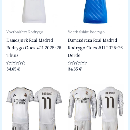
Voetbalshirt Rodrygo
Voetbalshirt Rodrygo
Damesjurk Real Madrid
Damesdresa Real Madrid
Rodrygo Goes #11 2025-26
Rodrygo Goes #11 2025-26
Thuis
Derde
Beoordeeld
Beoordeeld
34.65
€
34.65
€
0
0
uit
uit
5
5