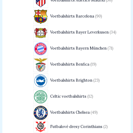
Voetbalshirts Atletico Madrid
56
Voetbalshirts Barcelona
90
Voetbalshirts Bayer Leverkusen
34
Voetbalshirts Bayern München
71
Voetbalshirts Benfica
19
Voetbalshirts Brighton
23
Celtic voetbalshirts
12
Voetbalshirts Chelsea
49
Futbalové dresy Corinthians
2