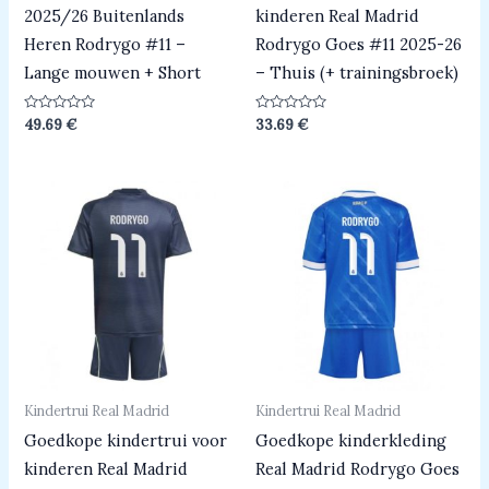
2025/26 Buitenlands
kinderen Real Madrid
Heren Rodrygo #11 –
Rodrygo Goes #11 2025-26
Lange mouwen + Short
– Thuis (+ trainingsbroek)
Beoordeeld
Beoordeeld
49.69
€
33.69
€
0
0
uit
uit
5
5
Kindertrui Real Madrid
Kindertrui Real Madrid
Goedkope kindertrui voor
Goedkope kinderkleding
kinderen Real Madrid
Real Madrid Rodrygo Goes