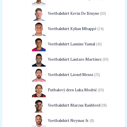
Voetbalshirt Kevin De Bruyne
10
Voetbalshirt Kylian Mbappé
24
Voetbalshirt Lamine Yamal
41
Voetbalshirt Lautaro Martínez
10
Voetbalshirt Lionel Messi
25
Futbalový dres Luka Modrić
10
Voetbalshirt Marcus Rashford
18
Voetbalshirt Neymar Jr.
8