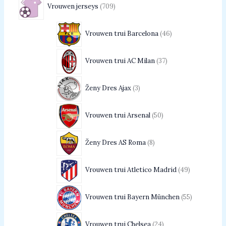
Vrouwen jerseys
709
Vrouwen trui Barcelona
46
Vrouwen trui AC Milan
37
Ženy Dres Ajax
3
Vrouwen trui Arsenal
50
Ženy Dres AS Roma
8
Vrouwen trui Atletico Madrid
49
Vrouwen trui Bayern München
55
Vrouwen trui Chelsea
24