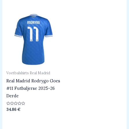
uit
uit
5
5
Voetbalshirts Real Madrid
Real Madrid Rodrygo Goes
#11 Futbaljerse 2025-26
Derde
Beoordeeld
34.86
€
0
uit
5