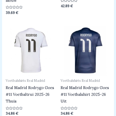
mouw
Beoordeeld
42.89
€
0
uit
Beoordeeld
39.69
€
5
0
uit
5
Voetbalshirts Real Madrid
Voetbalshirts Real Madrid
Real Madrid Rodrygo Goes
Real Madrid Rodrygo Goes
#11 Voetbaltrui 2025-26
#11 Voetbalshirt 2025-26
Thuis
Uit
Beoordeeld
Beoordeeld
34.86
€
34.86
€
0
0