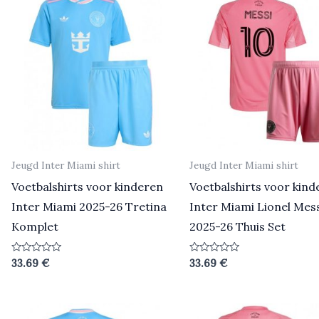
Jeugd Inter Miami shirt
Jeugd Inter Miami shirt
Voetbalshirts voor kinderen
Voetbalshirts voor kind
Inter Miami 2025-26 Tretina
Inter Miami Lionel Mes
Komplet
2025-26 Thuis Set
Beoordeeld
Beoordeeld
33.69
€
33.69
€
0
0
uit
uit
5
5