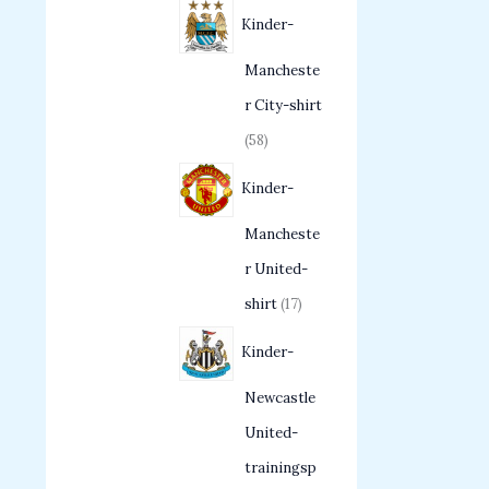
Kinder-
Mancheste
r City-shirt
58
Kinder-
Mancheste
r United-
shirt
17
Kinder-
Newcastle
United-
trainingsp