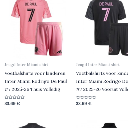
Jeugd Inter Miami shirt
Jeugd Inter Miami shirt
Voetbalshirts voor kinderen
Voetbalshirts voor kind
Inter Miami Rodrigo De Paul
Inter Miami Rodrigo De
#7 2025-26 Thuis Volledig
#7 2025-26 Vooruit Voll
Beoordeeld
Beoordeeld
33.69
€
33.69
€
0
0
uit
uit
5
5