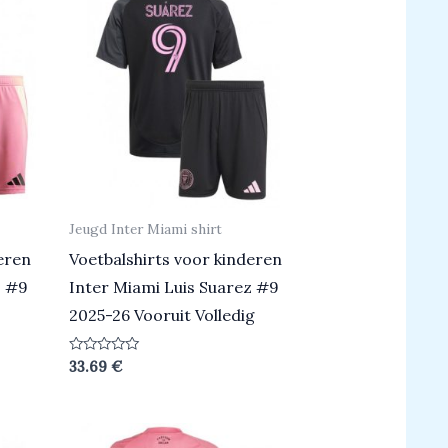
Jeugd Inter Miami shirt
eren
Voetbalshirts voor kinderen
z #9
Inter Miami Luis Suarez #9
2025-26 Vooruit Volledig
Beoordeeld
33.69
€
0
uit
5