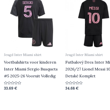
Jeugd Inter Miami shirt
Jeugd Inter Miami shirt
Voetbalshirts voor kinderen
Futbalový Dres Inter M
Inter Miami Sergio Busquets
2026/27 Lionel Messi 1
#5 2025-26 Vooruit Volledig
Detské Komplet
Beoordeeld
Beoordeeld
33.69
€
34.68
€
0
0
uit
uit
5
5