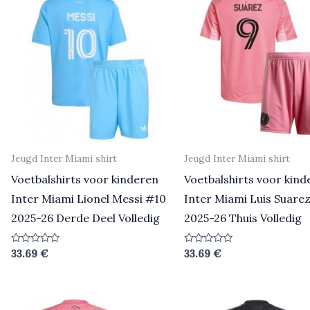
Jeugd Inter Miami shirt
Jeugd Inter Miami shirt
Voetbalshirts voor kinderen
Voetbalshirts voor kind
Inter Miami Lionel Messi #10
Inter Miami Luis Suare
2025-26 Derde Deel Volledig
2025-26 Thuis Volledig
Beoordeeld
Beoordeeld
33.69
€
33.69
€
0
0
uit
uit
5
5