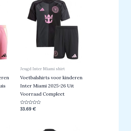
Jeugd Inter Miami shirt
eren
Voetbalshirts voor kinderen
uis
Inter Miami 2025-26 Uit
Voorraad Compleet
Beoordeeld
33.69
€
0
uit
5