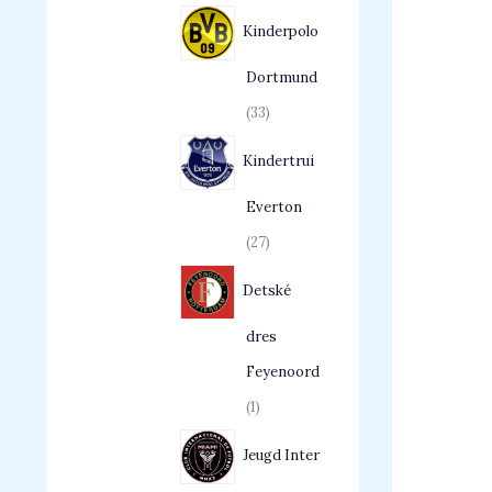
Kinderpolo
Dortmund
33
Kindertrui
Everton
27
Detské
dres
Feyenoord
1
Jeugd Inter