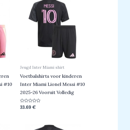
Jeugd Inter Miami shirt
eren
Voetbalshirts voor kinderen
si #10
Inter Miami Lionel Messi #10
2025-26 Vooruit Volledig
Beoordeeld
33.69
€
0
uit
5