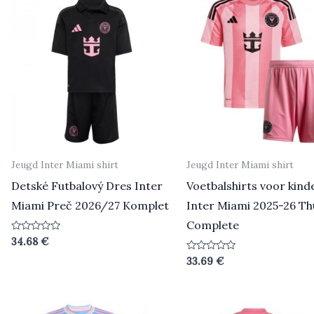
Jeugd Inter Miami shirt
Jeugd Inter Miami shirt
Detské Futbalový Dres Inter
Voetbalshirts voor kind
Miami Preč 2026/27 Komplet
Inter Miami 2025-26 Th
Complete
Beoordeeld
34.68
€
0
uit
Beoordeeld
33.69
€
5
0
uit
5