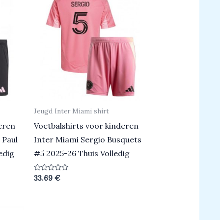
Jeugd Inter Miami shirt
eren
Voetbalshirts voor kinderen
 Paul
Inter Miami Sergio Busquets
edig
#5 2025-26 Thuis Volledig
Beoordeeld
33.69
€
0
uit
5