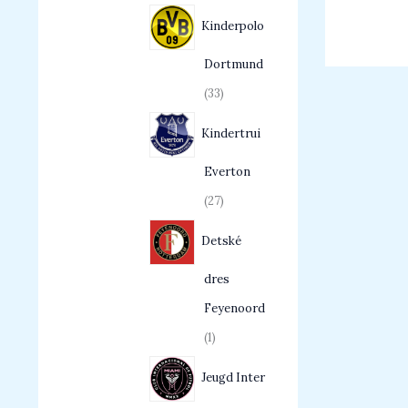
Kinderpolo
Dortmund
33
Kindertrui
Everton
27
Detské
dres
Feyenoord
1
Jeugd Inter