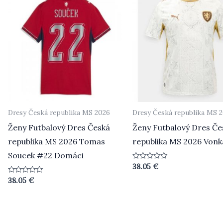
Dresy Česká republika MS 2026
Dresy Česká republika MS 
Ženy Futbalový Dres Česká
Ženy Futbalový Dres Če
republika MS 2026 Tomas
republika MS 2026 Vonk
Soucek #22 Domáci
Beoordeeld
38.05
€
0
uit
Beoordeeld
38.05
€
5
0
uit
5