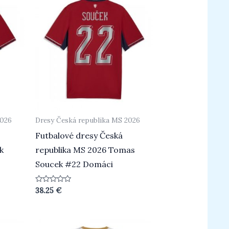
2026
Dresy Česká republika MS 2026
Futbalové dresy Česká
k
republika MS 2026 Tomas
Soucek #22 Domáci
Beoordeeld
38.25
€
0
uit
5