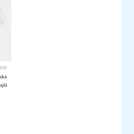
2026
ská
ajší