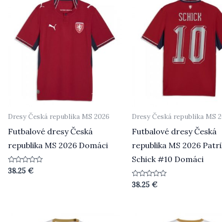
Dresy Česká republika MS 2026
Dresy Česká republika MS 
Futbalové dresy Česká
Futbalové dresy Česká
republika MS 2026 Domáci
republika MS 2026 Patri
Schick #10 Domáci
Beoordeeld
38.25
€
0
uit
Beoordeeld
38.25
€
5
0
uit
5