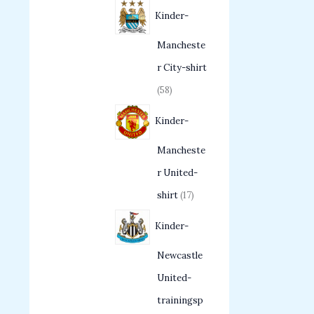
Kinder-
Mancheste
r City-shirt
58
Kinder-
Mancheste
r United-
shirt
17
Kinder-
Newcastle
United-
trainingsp