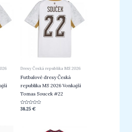
2026
Dresy Česká republika MS 2026
Futbalové dresy Česká
ajší
republika MS 2026 Vonkajší
Tomas Soucek #22
Beoordeeld
38.25
€
0
uit
5