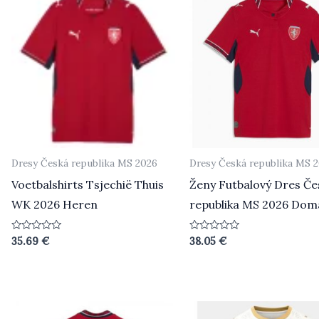
Dresy Česká republika MS 2026
Dresy Česká republika MS 
Voetbalshirts Tsjechië Thuis
Ženy Futbalový Dres Če
WK 2026 Heren
republika MS 2026 Dom
Beoordeeld
Beoordeeld
35.69
€
38.05
€
0
0
uit
uit
5
5