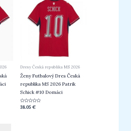
2026
Dresy Česká republika MS 2026
ská
Ženy Futbalový Dres Česká
áci
republika MS 2026 Patrik
Schick #10 Domáci
Beoordeeld
38.05
€
0
uit
5