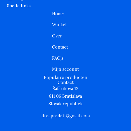
n
a
w
Snelle links
s
c
i
Home
t
e
t
a
b
t
Winkel
g
o
e
r
o
r
Over
a
k
m
Contact
FAQ's
Mijn account
Populaire producten
Contact
Šafárikova 12
811 06 Bratislava
Slovak republiek
drespredeti@gmail.com