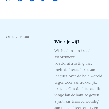
n
a
i
w
o
s
c
n
i
u
t
e
t
t
t
a
b
e
t
u
g
o
r
e
b
r
o
e
r
e
a
k
s
Ons verhaal
m
t
Wie zijn wij?
Wij bieden een breed
assortiment
voetbaluitrusting aan,
inclusief teamshirts van
leagues over de hele wereld,
tegen zeer aantrekkelijke
prijzen. Ons doel is om elke
jonge fan de kans te geven
zijn/haar team eenvoudig
aan te moedigen en tegen