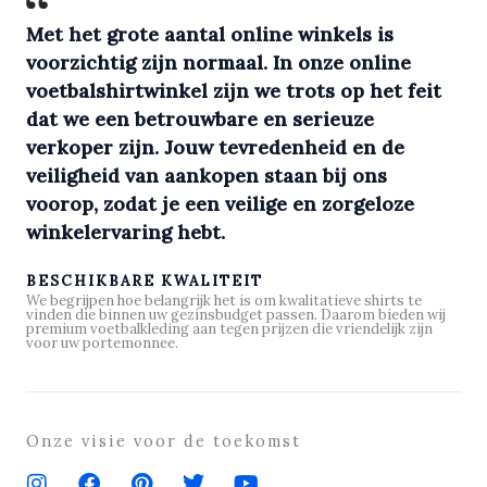
Met het grote aantal online winkels is
voorzichtig zijn normaal. In onze online
voetbalshirtwinkel zijn we trots op het feit
dat we een betrouwbare en serieuze
verkoper zijn. Jouw tevredenheid en de
veiligheid van aankopen staan bij ons
voorop, zodat je een veilige en zorgeloze
winkelervaring hebt.
BESCHIKBARE KWALITEIT
We begrijpen hoe belangrijk het is om kwalitatieve shirts te
vinden die binnen uw gezinsbudget passen. Daarom bieden wij
premium voetbalkleding aan tegen prijzen die vriendelijk zijn
voor uw portemonnee.
Onze visie voor de toekomst
I
F
P
T
Y