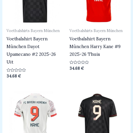
Voetbalshirts Bayern München
Voetbalshirts Bayern München
Voetbalshirt Bayern
Voetbalshirt Bayern
München Dayot
München Harry Kane #9
Upamecano #2 2025-26
2025-26 Thuis
Uit
Beoordeeld
34.68
€
0
uit
Beoordeeld
34.68
€
5
0
uit
5