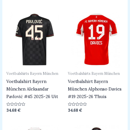
uit
5
Voetbalshirts Bayern München
Voetbalshirts Bayern München
Voetbalshirt Bayern
Voetbalshirt Bayern
München Aleksandar
München Alphonso Davies
Pavlović #45 2025-26 Uit
#19 2025-26 Thuis
Beoordeeld
Beoordeeld
34.68
€
34.68
€
0
0
uit
uit
5
5