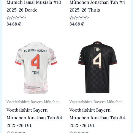
Munich Jamal Musiala #10
München Jonathan Tah #4
2025-26 Derde
2025-26 Thuis
Beoordeeld
Beoordeeld
34.68
€
34.68
€
0
0
uit
uit
5
5
Voetbalshirts Bayern München
Voetbalshirts Bayern München
Voetbalshirt Bayern
Voetbalshirt Bayern
München Jonathan Tah #4
München Jonathan Tah #4
2025-26 Uit
2025-26 Uit