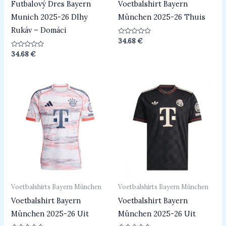
Futbalový Dres Bayern
Voetbalshirt Bayern
Munich 2025-26 Dlhy
München 2025-26 Thuis
Rukáv – Domáci
Beoordeeld
34.68
€
0
uit
Beoordeeld
34.68
€
5
0
uit
5
Voetbalshirts Bayern München
Voetbalshirts Bayern München
Voetbalshirt Bayern
Voetbalshirt Bayern
München 2025-26 Uit
München 2025-26 Uit