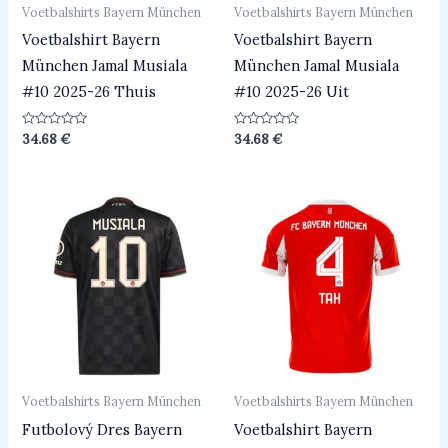
Voetbalshirts Bayern München
Voetbalshirts Bayern München
Voetbalshirt Bayern
Voetbalshirt Bayern
München Jamal Musiala
München Jamal Musiala
#10 2025-26 Thuis
#10 2025-26 Uit
Beoordeeld
Beoordeeld
34.68
€
34.68
€
0
0
uit
uit
5
5
Voetbalshirts Bayern München
Voetbalshirts Bayern München
Futbolový Dres Bayern
Voetbalshirt Bayern