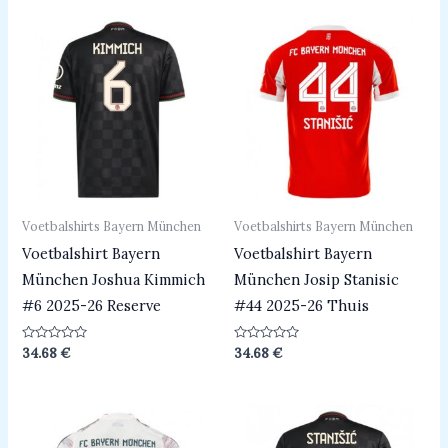
Voetbalshirts Bayern München
Voetbalshirts Bayern München
Voetbalshirt Bayern
Voetbalshirt Bayern
München Joshua Kimmich
München Josip Stanisic
#6 2025-26 Reserve
#44 2025-26 Thuis
Beoordeeld
Beoordeeld
34.68
€
34.68
€
0
0
uit
uit
5
5