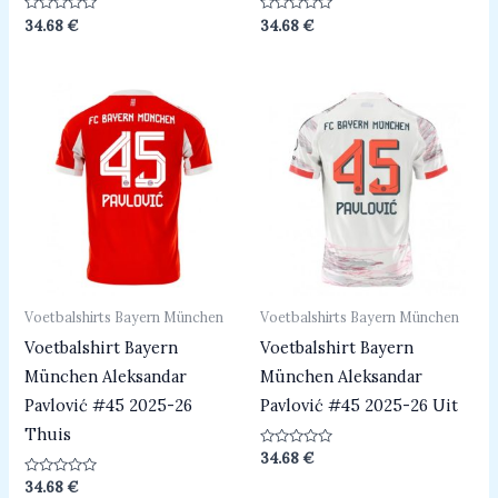
Beoordeeld
Beoordeeld
34.68
€
34.68
€
0
0
uit
uit
5
5
Voetbalshirts Bayern München
Voetbalshirts Bayern München
Voetbalshirt Bayern
Voetbalshirt Bayern
München Aleksandar
München Aleksandar
Pavlović #45 2025-26
Pavlović #45 2025-26 Uit
Thuis
Beoordeeld
34.68
€
0
uit
Beoordeeld
34.68
€
5
0