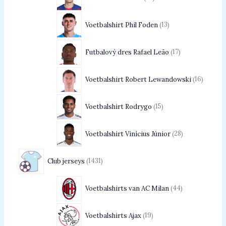
Voetbalshirt Phil Foden
13
Futbalový dres Rafael Leão
17
Voetbalshirt Robert Lewandowski
16
Voetbalshirt Rodrygo
15
Voetbalshirt Vinícius Júnior
28
Club jerseys
1431
Voetbalshirts van AC Milan
44
Voetbalshirts Ajax
19