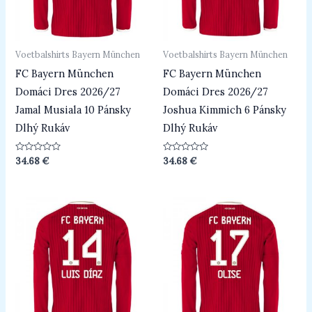
Voetbalshirts Bayern München
Voetbalshirts Bayern München
FC Bayern München
FC Bayern München
Domáci Dres 2026/27
Domáci Dres 2026/27
Jamal Musiala 10 Pánsky
Joshua Kimmich 6 Pánsky
Dlhý Rukáv
Dlhý Rukáv
Beoordeeld
Beoordeeld
34.68
€
34.68
€
0
0
uit
uit
5
5