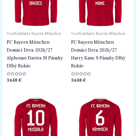
Voetbalshirts Bayern München
Voetbalshirts Bayern München
FC Bayern München
FC Bayern München
Domáci Dres 2026/27
Domáci Dres 2026/27
Alphonso Davies 19 Pánsky
Harry Kane 9 Pánsky Dlhý
Dlhý Rukáv
Rukáv
Beoordeeld
Beoordeeld
34.68
€
34.68
€
0
0
uit
uit
5
5