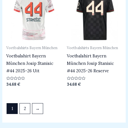
Voetbalshirts Bayern München
Voetbalshirts Bayern München
Voetbalshirt Bayern
Voetbalshirt Bayern
München Josip Stanisic
München Josip Stanisic
#44 2025-26 Uit
#44 2025-26 Reserve
Beoordeeld
Beoordeeld
34.68
€
34.68
€
0
0
uit
uit
5
5
1
2
→