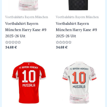
Voetbalshirts Bayern München
Voetbalshirts Bayern München
Voetbalshirt Bayern
Voetbalshirt Bayern
München Harry Kane #9
München Harry Kane #9
2025-26 Uit
2025-26 Uit
Beoordeeld
Beoordeeld
34.68
€
34.68
€
0
0
uit
uit
5
5