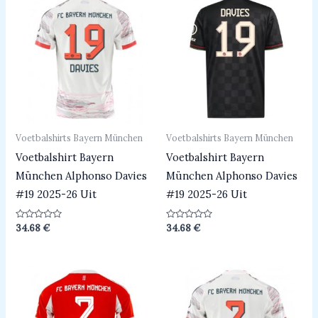
Voetbalshirts Bayern München
Voetbalshirts Bayern München
Voetbalshirt Bayern
Voetbalshirt Bayern
München Alphonso Davies
München Alphonso Davies
#19 2025-26 Uit
#19 2025-26 Uit
Beoordeeld
Beoordeeld
34.68
€
34.68
€
0
0
uit
uit
5
5