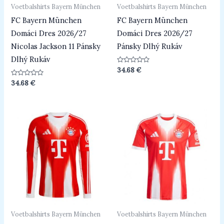
Voetbalshirts Bayern München
Voetbalshirts Bayern München
FC Bayern München
FC Bayern München
Domáci Dres 2026/27
Domáci Dres 2026/27
Nicolas Jackson 11 Pánsky
Pánsky Dlhý Rukáv
Dlhý Rukáv
Beoordeeld
34.68
€
0
uit
Beoordeeld
34.68
€
5
0
uit
5
Voetbalshirts Bayern München
Voetbalshirts Bayern München