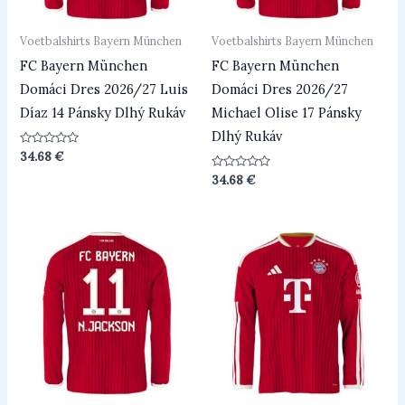
Voetbalshirts Bayern München
Voetbalshirts Bayern München
FC Bayern München
FC Bayern München
Domáci Dres 2026/27 Luis
Domáci Dres 2026/27
Díaz 14 Pánsky Dlhý Rukáv
Michael Olise 17 Pánsky
Dlhý Rukáv
Beoordeeld
34.68
€
0
uit
Beoordeeld
34.68
€
5
0
uit
5