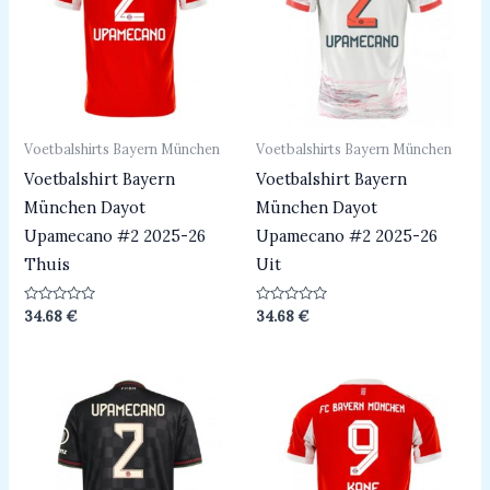
Voetbalshirts Bayern München
Voetbalshirts Bayern München
Voetbalshirt Bayern
Voetbalshirt Bayern
München Dayot
München Dayot
Upamecano #2 2025-26
Upamecano #2 2025-26
Thuis
Uit
Beoordeeld
Beoordeeld
34.68
€
34.68
€
0
0
uit
uit
5
5