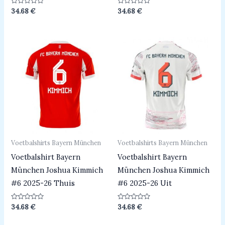
Beoordeeld
Beoordeeld
34.68
€
34.68
€
0
0
uit
uit
5
5
Voetbalshirts Bayern München
Voetbalshirts Bayern München
Voetbalshirt Bayern
Voetbalshirt Bayern
München Joshua Kimmich
München Joshua Kimmich
#6 2025-26 Thuis
#6 2025-26 Uit
Beoordeeld
Beoordeeld
34.68
€
34.68
€
0
0
uit
uit
5
5