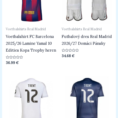
Voetbalshirts Real Madrid
Voetbalshirts Real Madrid
Voetbalshirt FC Barcelona
Futbalový dres Real Madrid
2025/26 Lamine Yamal 10
2026/27 Domáci Pánsky
Edities Kopa Trophy heren
Beoordeeld
34.68
€
0
uit
Beoordeeld
36.99
€
5
0
uit
5