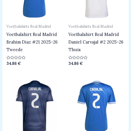
Voetbalshirts Real Madrid
Voetbalshirts Real Madrid
Voetbalshirt Real Madrid
Voetbalshirt Real Madrid
Brahim Diaz #21 2025-26
Daniel Carvajal #2 2025-26
Tweede
Thuis
Beoordeeld
Beoordeeld
34.86
€
34.86
€
0
0
uit
uit
5
5