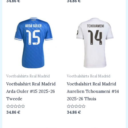
Beoordeeld
Beoordeeld
34.86
€
34.86
€
0
0
uit
uit
5
5
Voetbalshirts Real Madrid
Voetbalshirts Real Madrid
Voetbalshirt Real Madrid
Voetbalshirt Real Madrid
Arda Guler #15 2025-26
Aurelien Tchouameni #14
Tweede
2025-26 Thuis
Beoordeeld
Beoordeeld
34.86
€
34.86
€
0
0
uit
uit
5
5