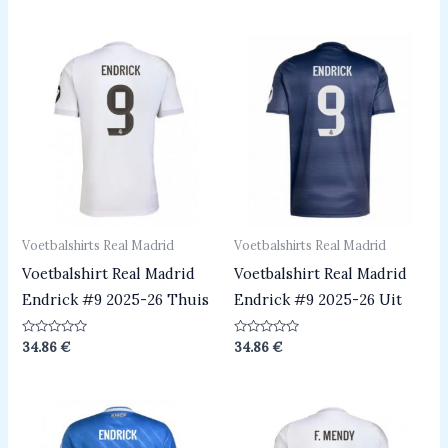
uit
uit
5
5
Voetbalshirts Real Madrid
Voetbalshirts Real Madrid
Voetbalshirt Real Madrid
Voetbalshirt Real Madrid
Endrick #9 2025-26 Thuis
Endrick #9 2025-26 Uit
Beoordeeld
Beoordeeld
34.86
€
34.86
€
0
0
uit
uit
5
5