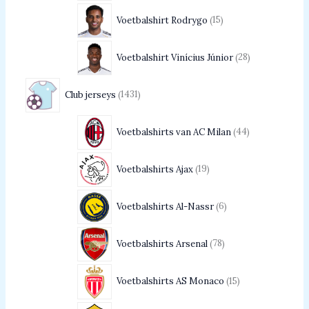
Voetbalshirt Rodrygo
15
Voetbalshirt Vinícius Júnior
28
Club jerseys
1431
Voetbalshirts van AC Milan
44
Voetbalshirts Ajax
19
Voetbalshirts Al-Nassr
6
Voetbalshirts Arsenal
78
Voetbalshirts AS Monaco
15