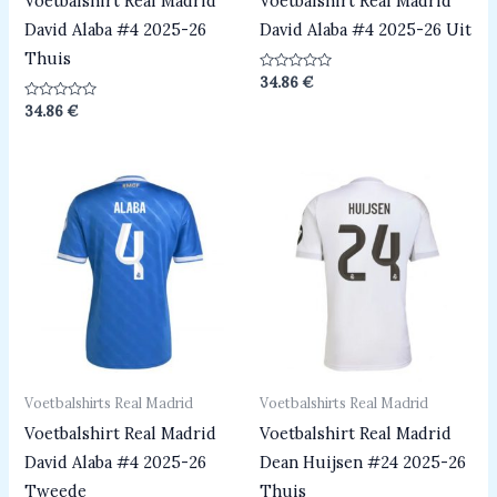
Voetbalshirt Real Madrid
Voetbalshirt Real Madrid
David Alaba #4 2025-26
David Alaba #4 2025-26 Uit
Thuis
Beoordeeld
34.86
€
0
uit
Beoordeeld
34.86
€
5
0
uit
5
Voetbalshirts Real Madrid
Voetbalshirts Real Madrid
Voetbalshirt Real Madrid
Voetbalshirt Real Madrid
David Alaba #4 2025-26
Dean Huijsen #24 2025-26
Tweede
Thuis