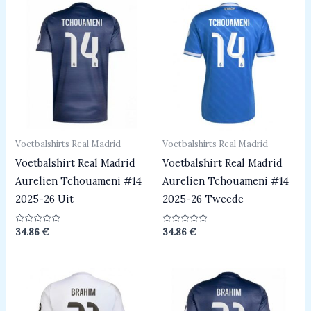
Voetbalshirts Real Madrid
Voetbalshirts Real Madrid
Voetbalshirt Real Madrid
Voetbalshirt Real Madrid
Aurelien Tchouameni #14
Aurelien Tchouameni #14
2025-26 Uit
2025-26 Tweede
Beoordeeld
Beoordeeld
34.86
€
34.86
€
0
0
uit
uit
5
5