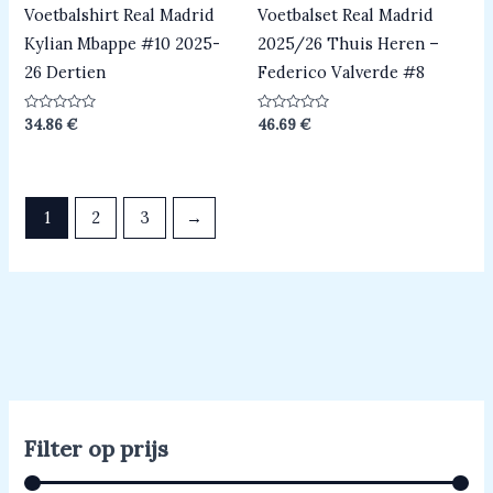
Voetbalshirt Real Madrid
Voetbalset Real Madrid
Kylian Mbappe #10 2025-
2025/26 Thuis Heren –
26 Dertien
Federico Valverde #8
Beoordeeld
Beoordeeld
34.86
€
46.69
€
0
0
uit
uit
5
5
1
2
3
→
Filter op prijs