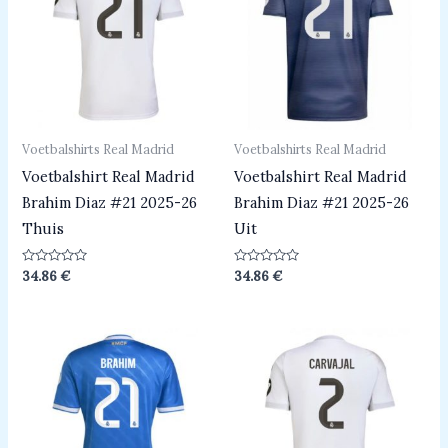
Voetbalshirts Real Madrid
Voetbalshirts Real Madrid
Voetbalshirt Real Madrid
Voetbalshirt Real Madrid
Brahim Diaz #21 2025-26
Brahim Diaz #21 2025-26
Thuis
Uit
Beoordeeld
Beoordeeld
34.86
€
34.86
€
0
0
uit
uit
5
5