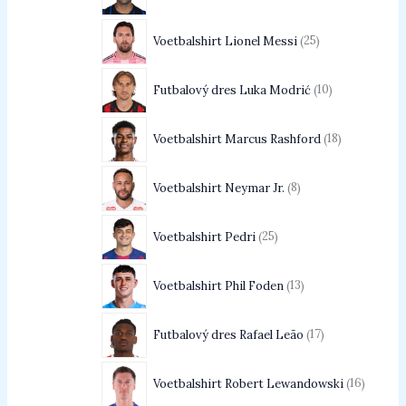
Voetbalshirt Lionel Messi
25
Futbalový dres Luka Modrić
10
Voetbalshirt Marcus Rashford
18
Voetbalshirt Neymar Jr.
8
Voetbalshirt Pedri
25
Voetbalshirt Phil Foden
13
Futbalový dres Rafael Leão
17
Voetbalshirt Robert Lewandowski
16