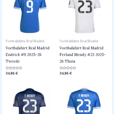
Voetbalshirts Real Madrid
Voetbalshirts Real Madrid
Voetbalshirt Real Madrid
Voetbalshirt Real Madrid
Endrick #9 2025-26
Ferland Mendy #23 2025-
Tweede
26 Thuis
Beoordeeld
Beoordeeld
34.86
€
34.86
€
0
0
uit
uit
5
5