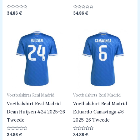
Beoordeeld
Beoordeeld
34.86
€
34.86
€
0
0
uit
uit
5
5
Voetbalshirts Real Madrid
Voetbalshirts Real Madrid
Voetbalshirt Real Madrid
Voetbalshirt Real Madrid
Dean Huijsen #24 2025-26
Eduardo Camavinga #6
Tweede
2025-26 Tweede
Beoordeeld
Beoordeeld
34.86
€
34.86
€
0
0