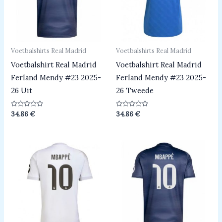
Voetbalshirts Real Madrid
Voetbalshirts Real Madrid
Voetbalshirt Real Madrid
Voetbalshirt Real Madrid
Ferland Mendy #23 2025-
Ferland Mendy #23 2025-
26 Uit
26 Tweede
Beoordeeld
Beoordeeld
34.86
€
34.86
€
0
0
uit
uit
5
5