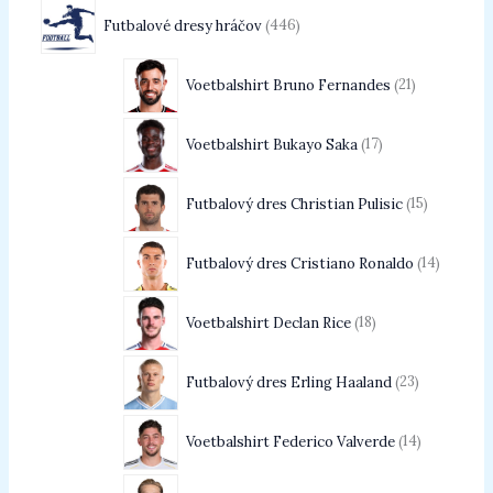
Futbalové dresy hráčov
446
Voetbalshirt Bruno Fernandes
21
Voetbalshirt Bukayo Saka
17
Futbalový dres Christian Pulisic
15
Futbalový dres Cristiano Ronaldo
14
Voetbalshirt Declan Rice
18
Futbalový dres Erling Haaland
23
Voetbalshirt Federico Valverde
14