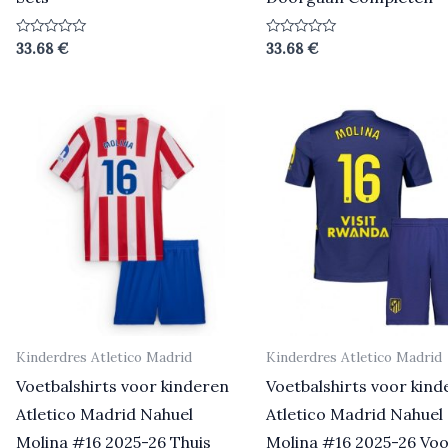
Beoordeeld
Beoordeeld
33.68
€
33.68
€
0
0
uit
uit
5
5
Kinderdres Atletico Madrid
Kinderdres Atletico Madrid
Voetbalshirts voor kinderen
Voetbalshirts voor kind
Atletico Madrid Nahuel
Atletico Madrid Nahuel
Molina #16 2025-26 Thuis
Molina #16 2025-26 Voo