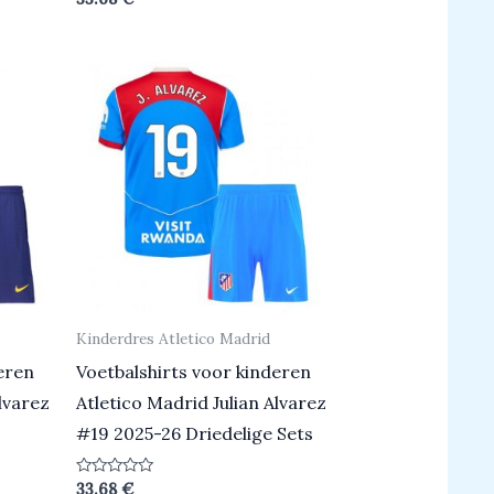
0
uit
5
Kinderdres Atletico Madrid
eren
Voetbalshirts voor kinderen
lvarez
Atletico Madrid Julian Alvarez
#19 2025-26 Driedelige Sets
Beoordeeld
33.68
€