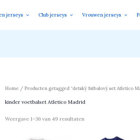
en jerseys
Club jerseys
Vrouwen jerseys
F
Home
/ Producten getagged “detský futbalový set Atletico M
kinder voetbalset Atletico Madrid
Weergave 1–36 van 49 resultaten