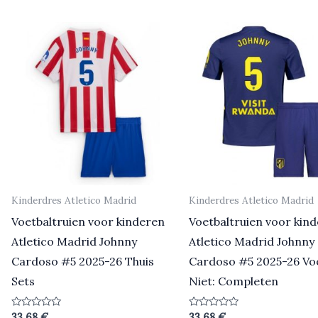
5
5
Kinderdres Atletico Madrid
Kinderdres Atletico Madrid
Voetbaltruien voor kinderen
Voetbaltruien voor kin
Atletico Madrid Johnny
Atletico Madrid Johnny
Cardoso #5 2025-26 Thuis
Cardoso #5 2025-26 Vo
Sets
Niet: Completen
Beoordeeld
Beoordeeld
33.68
€
33.68
€