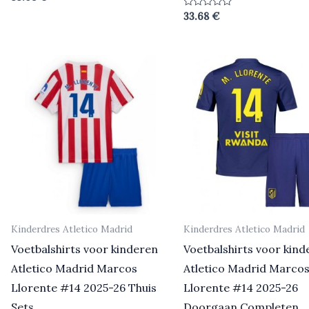
0
uit
Beoordeeld
33.68
€
5
0
uit
5
Kinderdres Atletico Madrid
Kinderdres Atletico Madrid
Voetbalshirts voor kinderen
Voetbalshirts voor kind
Atletico Madrid Marcos
Atletico Madrid Marco
Llorente #14 2025-26 Thuis
Llorente #14 2025-26
Sets
Doorgaan Completen