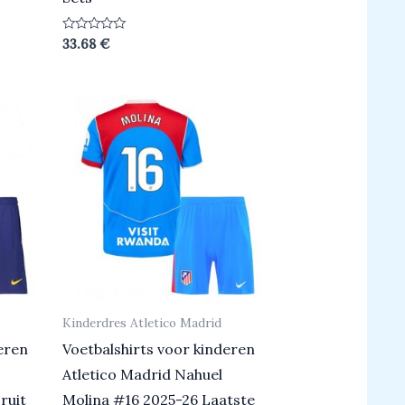
Beoordeeld
33.68
€
0
uit
5
Kinderdres Atletico Madrid
eren
Voetbalshirts voor kinderen
Atletico Madrid Nahuel
ruit
Molina #16 2025-26 Laatste