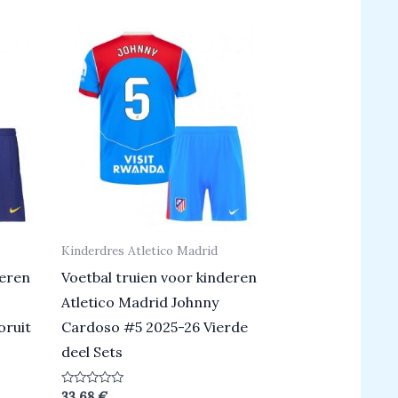
5
Kinderdres Atletico Madrid
deren
Voetbal truien voor kinderen
Atletico Madrid Johnny
oruit
Cardoso #5 2025-26 Vierde
deel Sets
Beoordeeld
33.68
€