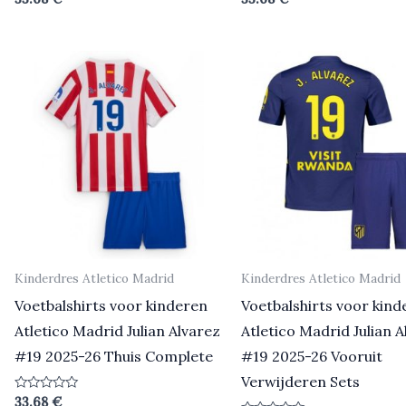
0
0
uit
uit
5
5
Kinderdres Atletico Madrid
Kinderdres Atletico Madrid
Voetbalshirts voor kinderen
Voetbalshirts voor kind
Atletico Madrid Julian Alvarez
Atletico Madrid Julian A
#19 2025-26 Thuis Complete
#19 2025-26 Vooruit
Verwijderen Sets
Beoordeeld
33.68
€