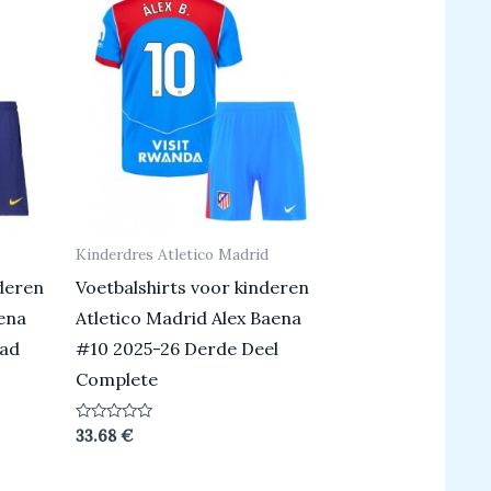
Kinderdres Atletico Madrid
deren
Voetbalshirts voor kinderen
aena
Atletico Madrid Alex Baena
aad
#10 2025-26 Derde Deel
Complete
Beoordeeld
33.68
€
0
uit
5