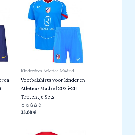
Kinderdres Atletico Madrid
eren
Voetbalshirts voor kinderen
6
Atletico Madrid 2025-26
Tretentje Sets
Beoordeeld
33.68
€
0
uit
5