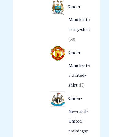
Kinder-
Mancheste
r City-shirt
58
Kinder-
Mancheste
r United-
shirt
17
Kinder-
Newcastle
United-
trainingsp