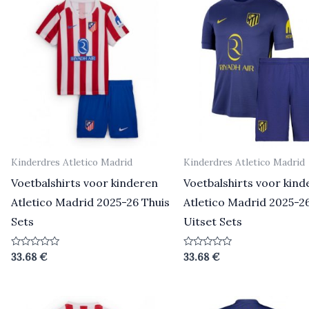
Kinderdres Atletico Madrid
Kinderdres Atletico Madrid
Voetbalshirts voor kinderen
Voetbalshirts voor kind
Atletico Madrid 2025-26 Thuis
Atletico Madrid 2025-2
Sets
Uitset Sets
Beoordeeld
Beoordeeld
33.68
€
33.68
€
0
0
uit
uit
5
5