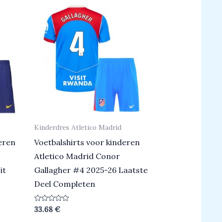
Kinderdres Atletico Madrid
eren
Voetbalshirts voor kinderen
Atletico Madrid Conor
it
Gallagher #4 2025-26 Laatste
Deel Completen
Beoordeeld
33.68
€
0
uit