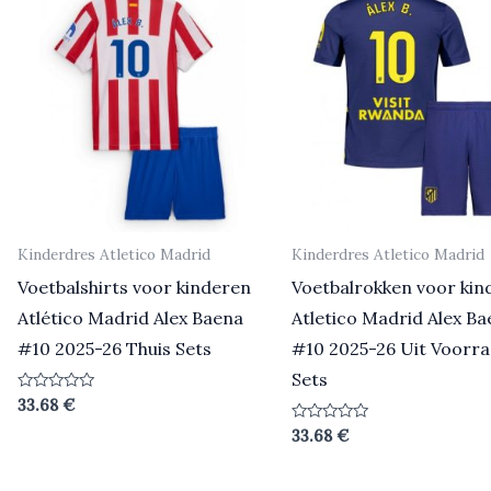
Kinderdres Atletico Madrid
Kinderdres Atletico Madrid
Voetbalshirts voor kinderen
Voetbalrokken voor kin
Atlético Madrid Alex Baena
Atletico Madrid Alex B
#10 2025-26 Thuis Sets
#10 2025-26 Uit Voorr
Sets
Beoordeeld
33.68
€
0
uit
Beoordeeld
33.68
€
5
0
uit
5