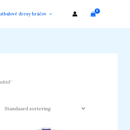
utbalové dresy hráčov
adrid”