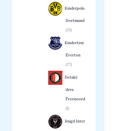
Kinderpolo
Dortmund
33
Kindertrui
Everton
27
Detské
dres
Feyenoord
1
Jeugd Inter