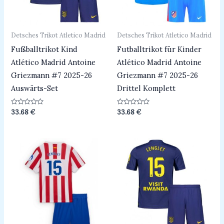
Detsches Trikot Atletico Madrid
Detsches Trikot Atletico Madrid
Fußballtrikot Kind
Futballtrikot für Kinder
Atlético Madrid Antoine
Atlético Madrid Antoine
Griezmann #7 2025-26
Griezmann #7 2025-26
Auswärts-Set
Drittel Komplett
Bewertet
Bewertet
33.68
€
33.68
€
mit
mit
0
0
von
von
5
5