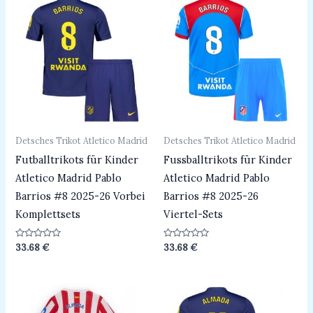
Detsches Trikot Atletico Madrid
Detsches Trikot Atletico Madrid
Futballtrikots für Kinder
Fussballtrikots für Kinder
Atletico Madrid Pablo
Atletico Madrid Pablo
Barrios #8 2025-26 Vorbei
Barrios #8 2025-26
Komplettsets
Viertel-Sets
Bewertet
Bewertet
33.68
€
33.68
€
mit
mit
0
0
von
von
5
5