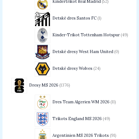
Kindertrikot Real Madrid
52
Detské dres Santos FC
1
Kinder-Trikot Tottenham Hotspur
49
Detské dresy West Ham United
0
Detské dresy Wolves
24
Dresy MS 2026
1376
Dres Team Algerien WM 2026
11
Trikots England MS 2026
49
Argentinien MS 2026 Trikots
91