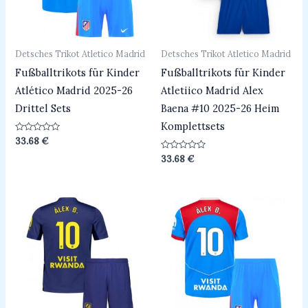
Detsches Trikot Atletico Madrid
Detsches Trikot Atletico Madrid
Fußballtrikots für Kinder
Fußballtrikots für Kinder
Atlético Madrid 2025-26
Atletiico Madrid Alex
Drittel Sets
Baena #10 2025-26 Heim
Komplettsets
Bewertet
33.68
€
mit
0
Bewertet
33.68
€
von
mit
5
0
von
5