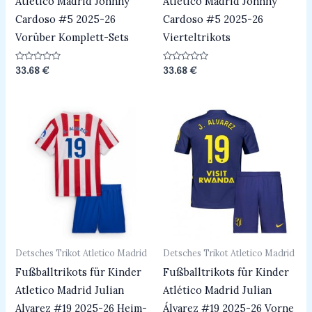
Atletico Madrid Johnny
Atletico Madrid Johnny
Cardoso #5 2025-26
Cardoso #5 2025-26
Vorüber Komplett-Sets
Vierteltrikots
Bewertet
Bewertet
33.68
€
33.68
€
mit
mit
0
0
von
von
5
5
Detsches Trikot Atletico Madrid
Detsches Trikot Atletico Madrid
Fußballtrikots für Kinder
Fußballtrikots für Kinder
Atletico Madrid Julian
Atlético Madrid Julian
Alvarez #19 2025-26 Heim-
Álvarez #19 2025-26 Vorne