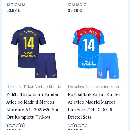
Bewertet
Bewertet
33.68
€
33.68
€
mit
mit
0
0
von
von
5
5
Detsches Trikot Atletico Madrid
Detsches Trikot Atletico Madrid
Fußballtrikots für Kinder
Fußballtrikots für Kinder
Atletico Madrid Marcos
Atletico Madrid Marcos
Llorente #14 2025-26 Vor
Llorente #14 2025-26
Ort Komplett-Trikots
Drittel Sets