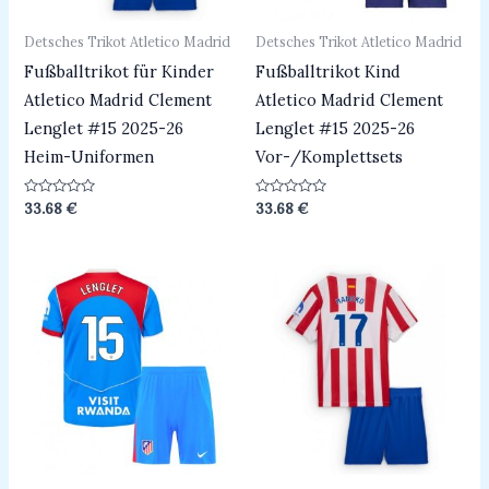
Detsches Trikot Atletico Madrid
Detsches Trikot Atletico Madrid
Fußballtrikot für Kinder
Fußballtrikot Kind
Atletico Madrid Clement
Atletico Madrid Clement
Lenglet #15 2025-26
Lenglet #15 2025-26
Heim-Uniformen
Vor-/Komplettsets
Bewertet
Bewertet
33.68
€
33.68
€
mit
mit
0
0
von
von
5
5