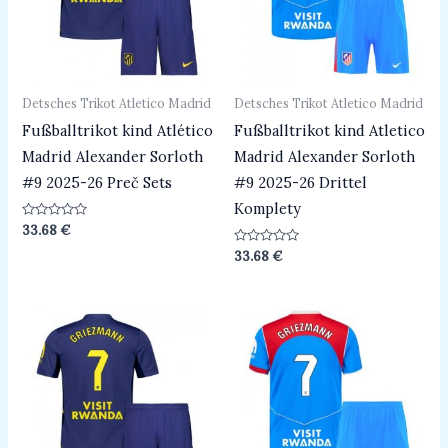
Detsches Trikot Atletico Madrid
Detsches Trikot Atletico Madrid
Fußballtrikot kind Atlético
Fußballtrikot kind Atletico
Madrid Alexander Sorloth
Madrid Alexander Sorloth
#9 2025-26 Preč Sets
#9 2025-26 Drittel
Komplety
Bewertet
33.68
€
mit
0
Bewertet
33.68
€
von
mit
5
0
von
5