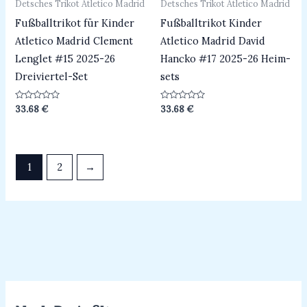
Detsches Trikot Atletico Madrid
Detsches Trikot Atletico Madrid
Fußballtrikot für Kinder
Fußballtrikot Kinder
Atletico Madrid Clement
Atletico Madrid David
Lenglet #15 2025-26
Hancko #17 2025-26 Heim-
Dreiviertel-Set
sets
Bewertet
Bewertet
33.68
€
33.68
€
mit
mit
0
0
von
von
5
5
1
2
→