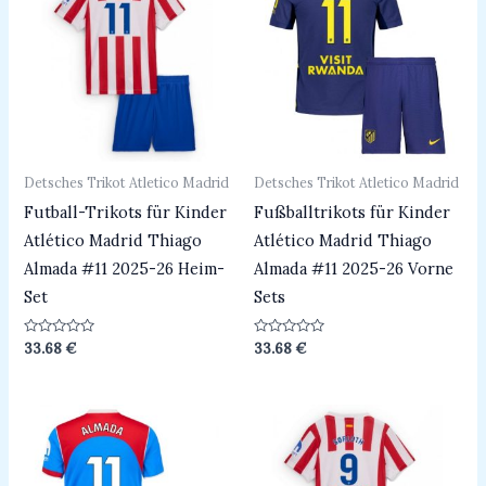
Detsches Trikot Atletico Madrid
Detsches Trikot Atletico Madrid
Futball-Trikots für Kinder
Fußballtrikots für Kinder
Atlético Madrid Thiago
Atlético Madrid Thiago
Almada #11 2025-26 Heim-
Almada #11 2025-26 Vorne
Set
Sets
Bewertet
Bewertet
33.68
€
33.68
€
mit
mit
0
0
von
von
5
5