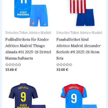
Detsches Trikot Atletico Madrid
Detsches Trikot Atletico Madrid
Fußballtrikots für Kinder
Fussballtrikot kind
Atlético Madrid Thiago
Atletico Madrid Alexander
Almada #11 2025-26 Drittel
Sorloth #9 2025-26 Heim
Mannschaftssets
Sets
Bewertet
Bewertet
33.68
€
33.68
€
mit
mit
0
0
von
von
5
5