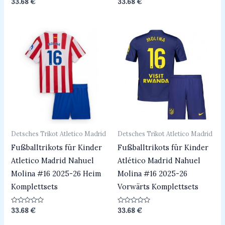
Bewertet
Bewertet
33.68
€
33.68
€
mit
mit
0
0
von
von
5
5
Detsches Trikot Atletico Madrid
Detsches Trikot Atletico Madrid
Fußballtrikots für Kinder
Fußballtrikots für Kinder
Atletico Madrid Nahuel
Atlético Madrid Nahuel
Molina #16 2025-26 Heim
Molina #16 2025-26
Komplettsets
Vorwärts Komplettsets
Bewertet
Bewertet
33.68
€
33.68
€
mit
mit
0
0