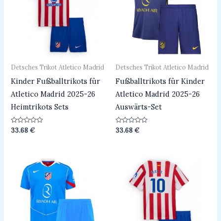
Detsches Trikot Atletico Madrid
Detsches Trikot Atletico Madrid
Kinder Fußballtrikots für
Fußballtrikots für Kinder
Atletico Madrid 2025-26
Atletico Madrid 2025-26
Heimtrikots Sets
Auswärts-Set
Bewertet
Bewertet
33.68
€
33.68
€
mit
mit
0
0
von
von
5
5