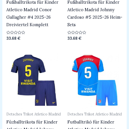
Fußballtrikots für Kinder
Fußballtrikots für Kinder
Atletico Madrid Conor
Atletico Madrid Johnny
Gallagher #4 2025-26
Cardoso #5 2025-26 Heim-
Dreiviertel Komplett
Sets
Bewertet
Bewertet
33.68
€
33.68
€
mit
mit
0
0
von
von
5
5
Detsches Trikot Atletico Madrid
Detsches Trikot Atletico Madrid
Füzballtrikots für Kinder
Futballtrikó für Kinder