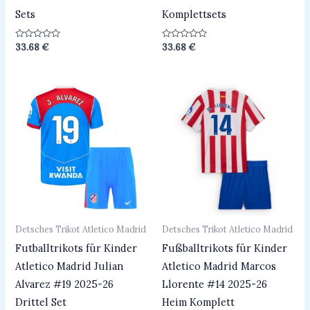
Sets
Komplettsets
Bewertet
Bewertet
33.68
€
33.68
€
mit
mit
0
0
von
von
5
5
Detsches Trikot Atletico Madrid
Detsches Trikot Atletico Madrid
Futballtrikots für Kinder
Fußballtrikots für Kinder
Atletico Madrid Julian
Atletico Madrid Marcos
Alvarez #19 2025-26
Llorente #14 2025-26
Drittel Set
Heim Komplett