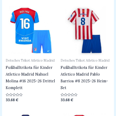
von
von
5
5
Detsches Trikot Atletico Madrid
Detsches Trikot Atletico Madrid
Fußballtrikots für Kinder
Fußballtrikots für Kinder
Atletico Madrid Nahuel
Atletico Madrid Pablo
Molina #16 2025-26 Drittel
Barrios #8 2025-26 Heim-
Komplett
Set
Bewertet
Bewertet
33.68
€
33.68
€
mit
mit
0
0
von
von
5
5