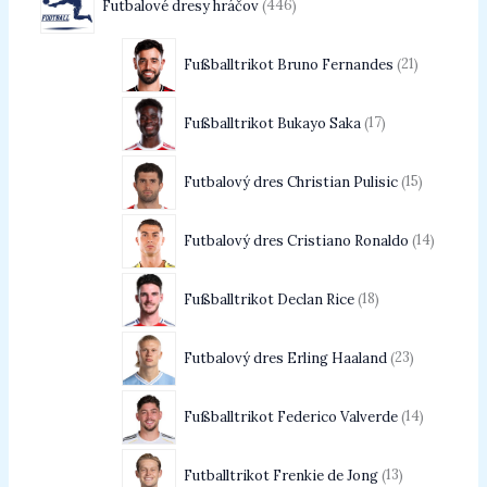
Futbalové dresy hráčov
446
Fußballtrikot Bruno Fernandes
21
Fußballtrikot Bukayo Saka
17
Futbalový dres Christian Pulisic
15
Futbalový dres Cristiano Ronaldo
14
Fußballtrikot Declan Rice
18
Futbalový dres Erling Haaland
23
Fußballtrikot Federico Valverde
14
Futballtrikot Frenkie de Jong
13