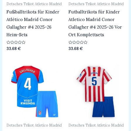
Detsches Trikot Atletico Madrid
Detsches Trikot Atletico Madrid
Fußballtrikots für Kinder
Futballtrikots für Kinder
Atlético Madrid Conor
Atletico Madrid Conor
Gallagher #4 2025-26
Gallagher #4 2025-26 Vor
Heim-Sets
Ort Komplettsets
Bewertet
Bewertet
33.68
€
33.68
€
mit
mit
0
0
von
von
5
5
Detsches Trikot Atletico Madrid
Detsches Trikot Atletico Madrid