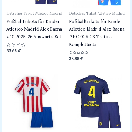
Detsches Trikot Atletico Madrid
Detsches Trikot Atletico Madrid
Fußballtrikots für Kinder
Fußballtrikots für Kinder
Atletico Madrid Alex Baena
Atletico Madrid Alex Baena
#10 2025-26 Auswärts-Set
#10 2025-26 Tretina
Komplettsets
Bewertet
33.68
€
mit
0
Bewertet
33.68
€
von
mit
5
0
von
5