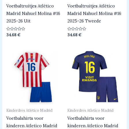
Voetbaltruitjes Atlético
Voetbaltruitjes Atlético
Madrid Nahuel Molina #16
Madrid Nahuel Molina #16
2025-26 Uit
2025-26 Tweede
Beoordeeld
Beoordeeld
34.68
€
34.68
€
0
0
uit
uit
5
5
Kinderdres Atletico Madrid
Kinderdres Atletico Madrid
Voetbalshirts voor
Voetbalshirts voor
kinderen Atletico Madrid
kinderen Atletico Madrid