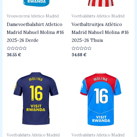
Vrouwen trui Atletico Madrid
Voetbalshirts Atletico Madrid
Damevoetbalshirt Atletico
Voetbaltruitjes Atlético
Madrid Nahuel Molina #16
Madrid Nahuel Molina #16
2025-26 Derde
2025-26 Thuis
Beoordeeld
Beoordeeld
36.55
€
34.68
€
0
0
uit
uit
5
5
Voetbalshirts Atletico Madrid
Voetbalshirts Atletico Madrid