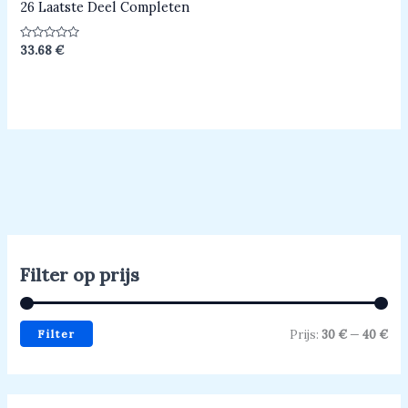
26 Laatste Deel Completen
Beoordeeld
33.68
€
0
uit
5
Filter op prijs
Filter
Prijs:
30 €
—
40 €