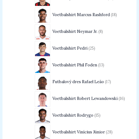
Voetbalshirt Marcus Rashford
18
Voetbalshirt Neymar Jr.
8
Voetbalshirt Pedri
25
Voetbalshirt Phil Foden
13
Futbalový dres Rafael Leão
17
Voetbalshirt Robert Lewandowski
16
Voetbalshirt Rodrygo
15
Voetbalshirt Vinícius Júnior
28