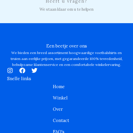
Heeft u vragen?
We staan klaar om u te helpen
Een beetje over ons
We bieden een breed assortiment hoogwaardige voetbalshirts en
truien aan eerlijke prijzen, met gegarandeerde 100% tevredenheid,
behulpzame klantenservice en een comfortabele winkelervaring.
I
F
T
n
a
w
Snelle links
s
c
i
Home
t
e
t
a
b
t
Winkel
g
o
e
r
o
r
Over
a
k
m
Contact
FAQ's