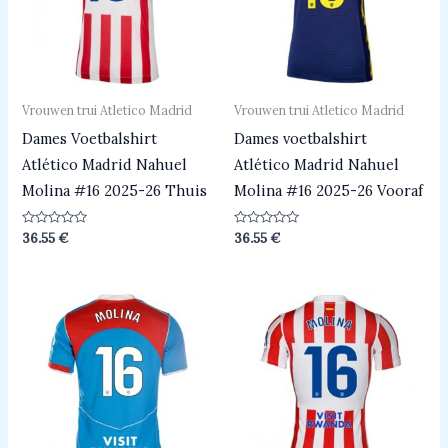
Vrouwen trui Atletico Madrid
Vrouwen trui Atletico Madrid
Dames Voetbalshirt
Dames voetbalshirt
Atlético Madrid Nahuel
Atlético Madrid Nahuel
Molina #16 2025-26 Thuis
Molina #16 2025-26 Vooraf
Beoordeeld
Beoordeeld
36.55
€
36.55
€
0
0
uit
uit
5
5