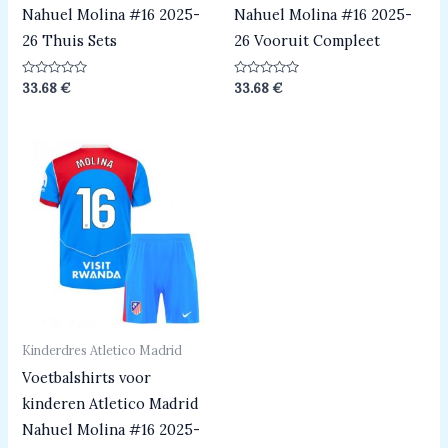
Nahuel Molina #16 2025-
Nahuel Molina #16 2025-
26 Thuis Sets
26 Vooruit Compleet
Beoordeeld
Beoordeeld
33.68
€
33.68
€
0
0
uit
uit
5
5
Kinderdres Atletico Madrid
Voetbalshirts voor
kinderen Atletico Madrid
Nahuel Molina #16 2025-