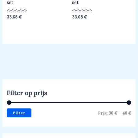
set
set
Beoordeeld
Beoordeeld
33.68
€
33.68
€
0
0
uit
uit
5
5
Filter op prijs
Filter
Prijs:
30 €
—
40 €