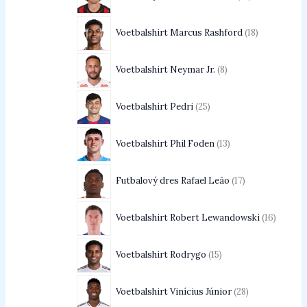
Voetbalshirt Marcus Rashford
18
Voetbalshirt Neymar Jr.
8
Voetbalshirt Pedri
25
Voetbalshirt Phil Foden
13
Futbalový dres Rafael Leão
17
Voetbalshirt Robert Lewandowski
16
Voetbalshirt Rodrygo
15
Voetbalshirt Vinícius Júnior
28