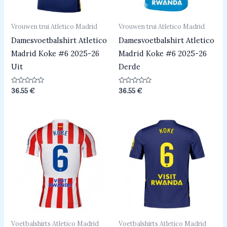
Vrouwen trui Atletico Madrid
Vrouwen trui Atletico Madrid
Damesvoetbalshirt Atletico
Damesvoetbalshirt Atletico
Madrid Koke #6 2025-26
Madrid Koke #6 2025-26
Uit
Derde
Beoordeeld
Beoordeeld
36.55
€
36.55
€
0
0
uit
uit
5
5
Voetbalshirts Atletico Madrid
Voetbalshirts Atletico Madrid