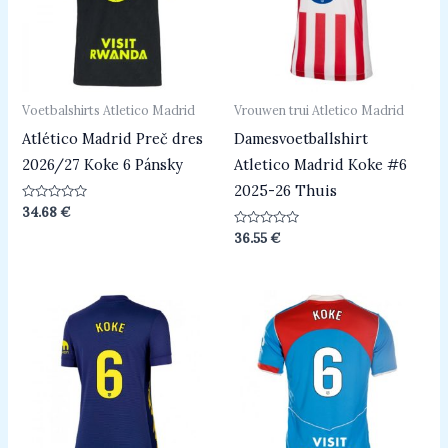
Voetbalshirts Atletico Madrid
Vrouwen trui Atletico Madrid
Atlético Madrid Preč dres
Damesvoetballshirt
2026/27 Koke 6 Pánsky
Atletico Madrid Koke #6
2025-26 Thuis
Beoordeeld
34.68
€
0
uit
Beoordeeld
36.55
€
5
0
uit
5