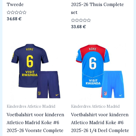
Tweede
2025-26 Thuis Complete
set
Beoordeeld
34.68
€
0
uit
Beoordeeld
33.68
€
5
0
uit
5
Kinderdres Atletico Madrid
Kinderdres Atletico Madrid
Voetbalshirt voor kinderen
Voetbalshirt voor kinderen
Atletico Madrid Koke #6
Atletico Madrid Koke #6
2025-26 Voorste Complete
2025-26 1/4 Deel Complete