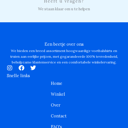
Heeft u vragen?
We staan klaar om u te helpen
Een beetje over ons
We bieden een breed assortiment hoogwaardige voetbalshirts en
truien aan eerlijke prijzen, met gegarandeerde 100% tevredenheid,
behulpzame klantenservice en een comfortabele winkelervaring.
I
F
T
n
a
w
Snelle links
s
c
i
Home
t
e
t
a
b
t
Winkel
g
o
e
r
o
r
Over
a
k
m
Contact
FAQ's