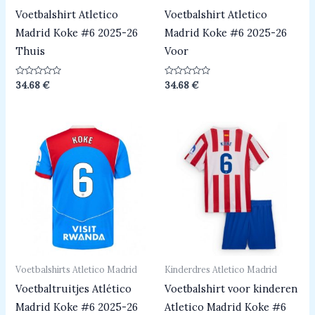
Voetbalshirt Atletico
Voetbalshirt Atletico
Madrid Koke #6 2025-26
Madrid Koke #6 2025-26
Thuis
Voor
Beoordeeld
Beoordeeld
34.68
€
34.68
€
0
0
uit
uit
5
5
Voetbalshirts Atletico Madrid
Kinderdres Atletico Madrid
Voetbaltruitjes Atlético
Voetbalshirt voor kinderen
Madrid Koke #6 2025-26
Atletico Madrid Koke #6