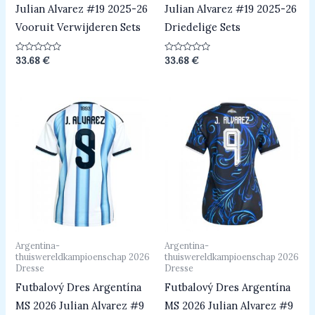
Julian Alvarez #19 2025-26
Julian Alvarez #19 2025-26
Vooruit Verwijderen Sets
Driedelige Sets
Beoordeeld
Beoordeeld
33.68
€
33.68
€
0
0
uit
uit
5
5
Argentina-
Argentina-
thuiswereldkampioenschap 2026
thuiswereldkampioenschap 2026
Dresse
Dresse
Futbalový Dres Argentína
Futbalový Dres Argentína
MS 2026 Julian Alvarez #9
MS 2026 Julian Alvarez #9