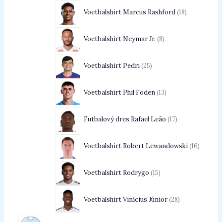
Voetbalshirt Marcus Rashford
18
Voetbalshirt Neymar Jr.
8
Voetbalshirt Pedri
25
Voetbalshirt Phil Foden
13
Futbalový dres Rafael Leão
17
Voetbalshirt Robert Lewandowski
16
Voetbalshirt Rodrygo
15
Voetbalshirt Vinícius Júnior
28