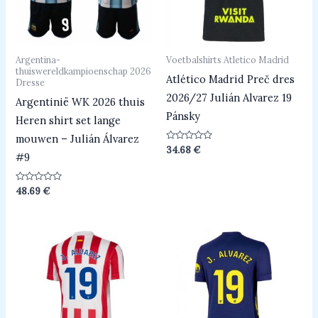
Argentina-
Voetbalshirts Atletico Madrid
thuiswereldkampioenschap 2026
Atlético Madrid Preč dres
Dresse
2026/27 Julián Alvarez 19
Argentinië WK 2026 thuis
Pánsky
Heren shirt set lange
mouwen – Julián Álvarez
Beoordeeld
34.68
€
#9
0
uit
5
Beoordeeld
48.69
€
0
uit
5