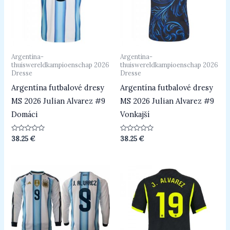
Argentina-
Argentina-
thuiswereldkampioenschap 2026
thuiswereldkampioenschap 2026
Dresse
Dresse
Argentína futbalové dresy
Argentína futbalové dresy
MS 2026 Julian Alvarez #9
MS 2026 Julian Alvarez #9
Domáci
Vonkajší
Beoordeeld
Beoordeeld
38.25
€
38.25
€
0
0
uit
uit
5
5