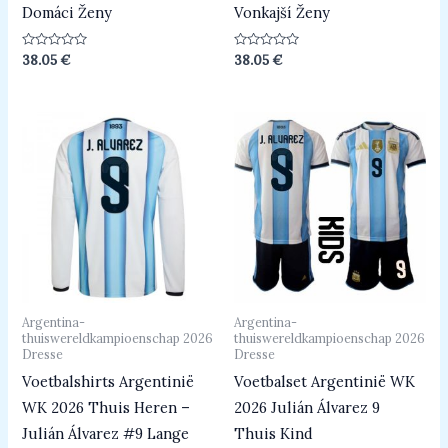
Domáci Ženy
Vonkajší Ženy
Beoordeeld
Beoordeeld
38.05
€
38.05
€
0
0
uit
uit
5
5
Argentina-
Argentina-
thuiswereldkampioenschap 2026
thuiswereldkampioenschap 2026
Dresse
Dresse
Voetbalshirts Argentinië
Voetbalset Argentinië WK
WK 2026 Thuis Heren –
2026 Julián Álvarez 9
Julián Álvarez #9 Lange
Thuis Kind