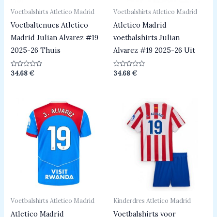
Voetbalshirts Atletico Madrid
Voetbalshirts Atletico Madrid
Voetbaltenues Atletico
Atletico Madrid
Madrid Julian Alvarez #19
voetbalshirts Julian
2025-26 Thuis
Alvarez #19 2025-26 Uit
Beoordeeld
Beoordeeld
34.68
€
34.68
€
0
0
uit
uit
5
5
Voetbalshirts Atletico Madrid
Kinderdres Atletico Madrid
Atletico Madrid
Voetbalshirts voor