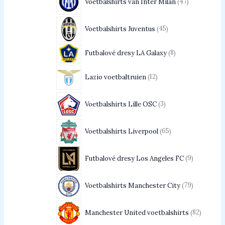
Voetbalshirts van Inter Milan
47
Voetbalshirts Juventus
45
Futbalové dresy LA Galaxy
8
Lazio voetbaltruien
12
Voetbalshirts Lille OSC
3
Voetbalshirts Liverpool
65
Futbalové dresy Los Angeles FC
9
Voetbalshirts Manchester City
79
Manchester United voetbalshirts
82