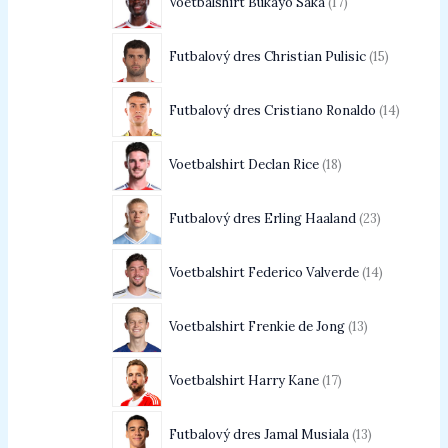
Voetbalshirt Bukayo Saka
17
Futbalový dres Christian Pulisic
15
Futbalový dres Cristiano Ronaldo
14
Voetbalshirt Declan Rice
18
Futbalový dres Erling Haaland
23
Voetbalshirt Federico Valverde
14
Voetbalshirt Frenkie de Jong
13
Voetbalshirt Harry Kane
17
Futbalový dres Jamal Musiala
13