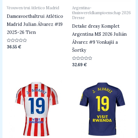
Vrouwen trui Atletico Madrid
Argentina-
thuiswereldkampioenschap 2026
Damesvoetbaltrui Atlético
Dresse
Madrid Julian Álvarez #19
Detske dresy Komplet
2025-26 Tien
Argentína MS 2026 Julián
Álvarez #9 Vonkajší a
Beoordeeld
36.55
€
Šortky
0
uit
5
Beoordeeld
32.69
€
0
uit
5