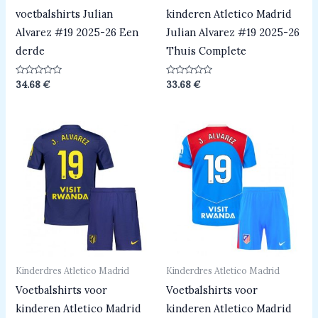
voetbalshirts Julian
kinderen Atletico Madrid
Alvarez #19 2025-26 Een
Julian Alvarez #19 2025-26
derde
Thuis Complete
Beoordeeld
Beoordeeld
34.68
€
33.68
€
0
0
uit
uit
5
5
Kinderdres Atletico Madrid
Kinderdres Atletico Madrid
Voetbalshirts voor
Voetbalshirts voor
kinderen Atletico Madrid
kinderen Atletico Madrid