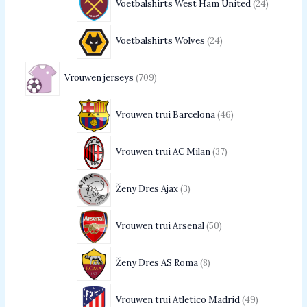
Voetbalshirts West Ham United
24
Voetbalshirts Wolves
24
Vrouwen jerseys
709
Vrouwen trui Barcelona
46
Vrouwen trui AC Milan
37
Ženy Dres Ajax
3
Vrouwen trui Arsenal
50
Ženy Dres AS Roma
8
Vrouwen trui Atletico Madrid
49