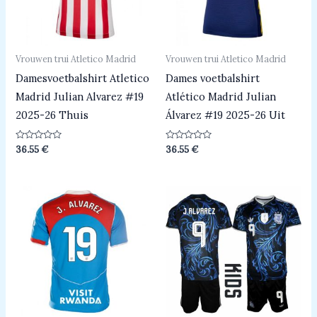
Vrouwen trui Atletico Madrid
Vrouwen trui Atletico Madrid
Damesvoetbalshirt Atletico
Dames voetbalshirt
Madrid Julian Alvarez #19
Atlético Madrid Julian
2025-26 Thuis
Álvarez #19 2025-26 Uit
Beoordeeld
Beoordeeld
36.55
€
36.55
€
0
0
uit
uit
5
5