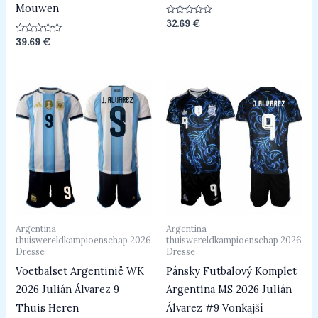
Mouwen
Beoordeeld
32.69
€
0
uit
Beoordeeld
39.69
€
5
0
uit
5
Argentina-
Argentina-
thuiswereldkampioenschap 2026
thuiswereldkampioenschap 2026
Dresse
Dresse
Voetbalset Argentinië WK
Pánsky Futbalový Komplet
2026 Julián Álvarez 9
Argentína MS 2026 Julián
Thuis Heren
Álvarez #9 Vonkajší