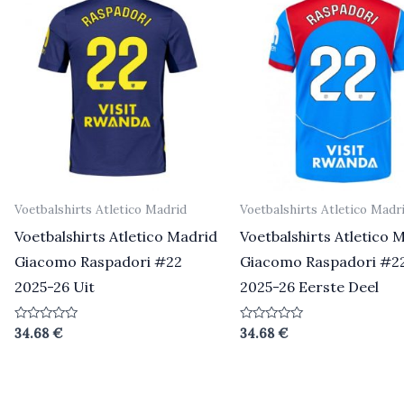
Voetbalshirts Atletico Madrid
Voetbalshirts Atletico Madr
Voetbalshirts Atletico Madrid
Voetbalshirts Atletico 
Giacomo Raspadori #22
Giacomo Raspadori #2
2025-26 Uit
2025-26 Eerste Deel
Beoordeeld
Beoordeeld
34.68
€
34.68
€
0
0
uit
uit
5
5