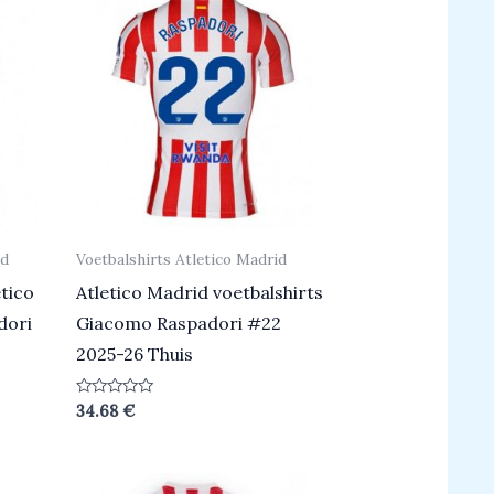
id
Voetbalshirts Atletico Madrid
tico
Atletico Madrid voetbalshirts
dori
Giacomo Raspadori #22
2025-26 Thuis
Beoordeeld
34.68
€
0
uit
5