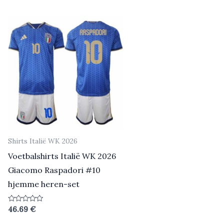
5
5
Shirts Italië WK 2026
Voetbalshirts Italië WK 2026
Giacomo Raspadori #10
hjemme heren-set
Beoordeeld
46.69
€
0
uit