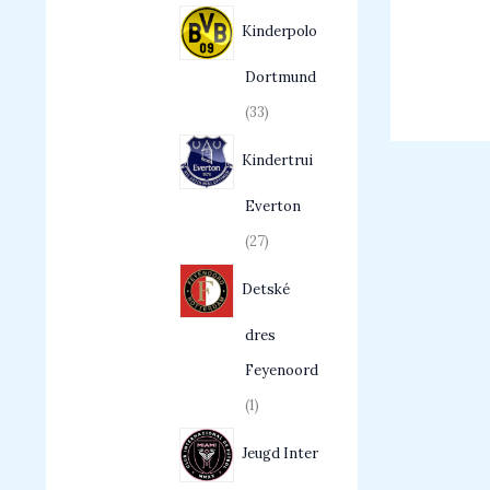
Kinderpolo
Dortmund
33
Kindertrui
Everton
27
Detské
dres
Feyenoord
1
Jeugd Inter