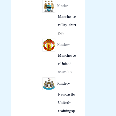
Kinder-
Mancheste
r City-shirt
58
Kinder-
Mancheste
r United-
shirt
17
Kinder-
Newcastle
United-
trainingsp