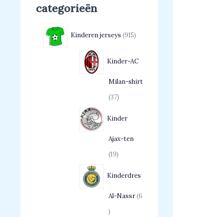
categorieën
Kinderen jerseys
915
Kinder-AC
Milan-shirt
37
Kinder
Ajax-ten
19
Kinderdres
Al-Nassr
6