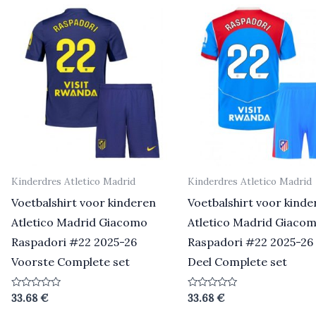
Kinderdres Atletico Madrid
Kinderdres Atletico Madrid
Voetbalshirt voor kinderen
Voetbalshirt voor kinde
Atletico Madrid Giacomo
Atletico Madrid Giaco
Raspadori #22 2025-26
Raspadori #22 2025-26
Voorste Complete set
Deel Complete set
Beoordeeld
Beoordeeld
33.68
€
33.68
€
0
0
uit
uit