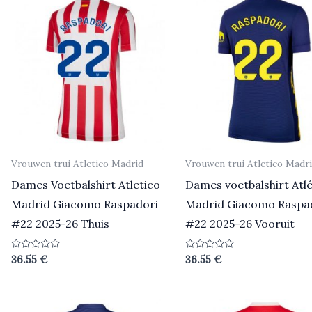
Vrouwen trui Atletico Madrid
Vrouwen trui Atletico Madr
Dames Voetbalshirt Atletico
Dames voetbalshirt Atlé
Madrid Giacomo Raspadori
Madrid Giacomo Raspa
#22 2025-26 Thuis
#22 2025-26 Vooruit
Beoordeeld
Beoordeeld
36.55
€
36.55
€
0
0
uit
uit
5
5