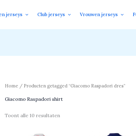
en jerseys
Club jerseys
Vrouwen jerseys
F
Home
/ Producten getagged “Giacomo Raspadori dres”
Giacomo Raspadori shirt
Toont alle 10 resultaten