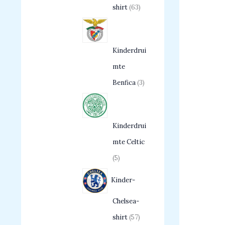
shirt
63
Kinderdrui
mte
Benfica
3
Kinderdrui
mte Celtic
5
Kinder-
Chelsea-
shirt
57