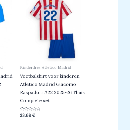
id
Kinderdres Atletico Madrid
Madrid
Voetbalshirt voor kinderen
2
Atletico Madrid Giacomo
Raspadori #22 2025-26 Thuis
Complete set
Beoordeeld
33.68
€
0
uit
5