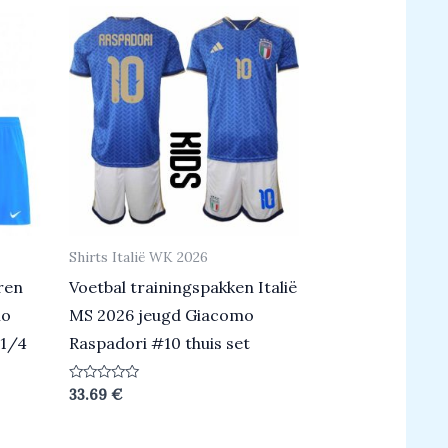
Shirts Italië WK 2026
ren
Voetbal trainingspakken Italië
mo
MS 2026 jeugd Giacomo
 1/4
Raspadori #10 thuis set
Beoordeeld
33.69
€
0
uit
5