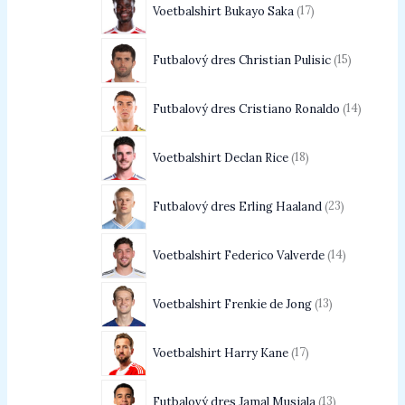
Voetbalshirt Bukayo Saka
17
Futbalový dres Christian Pulisic
15
Futbalový dres Cristiano Ronaldo
14
Voetbalshirt Declan Rice
18
Futbalový dres Erling Haaland
23
Voetbalshirt Federico Valverde
14
Voetbalshirt Frenkie de Jong
13
Voetbalshirt Harry Kane
17
Futbalový dres Jamal Musiala
13