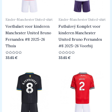
Kinder-Manchester United-shirt
Kinder-Manchester United-shirt
Voetbalset voor kinderen
Futbalový Komplet voor
Manchester United Bruno
kinderen Manchester
Fernandes #8 2025-26
United Bruno Fernandes
Thuis
#8 2025-26 Voorbij
Beoordeeld
Beoordeeld
33.65
€
33.65
€
0
0
uit
uit
5
5