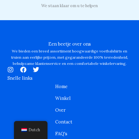
We staan klaar om u te helpen
Een beetje over ons
We bieden een breed assortiment hoogwaardige voetbalshirts en
truien aan eerlijke prijzen, met gegarandeerde 100% tevredenheid,
behulpzame klantenservice en een comfortabele winkelervaring.
I
F
T
n
a
w
Snelle links
s
c
i
Home
t
e
t
a
b
t
Winkel
g
o
e
r
o
r
Over
a
k
m
Contact
Dutch
FAQ's