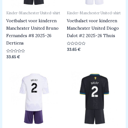
Kinder-Manchester United-shirt
Kinder-Manchester United-shirt
Voetbalset voor kinderen
Voetbalset voor kinderen
Manchester United Bruno
Manchester United Diogo
Fernandes #8 2025-26
Dalot #2 2025-26 Thuis
Dertiens
Beoordeeld
33.65
€
0
uit
Beoordeeld
33.65
€
5
0
uit
5