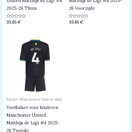
United Matthijs de Ligt #4
Matthijs de Ligt #4 2025-
2025-26 Thuis
26 Voorzijde
Beoordeeld
Beoordeeld
33.65
€
33.65
€
0
0
uit
uit
5
5
Kinder-Manchester United-shirt
Voetbalset voor kinderen
Manchester United
Matthijs de Ligt #4 2025-
26 Tweede