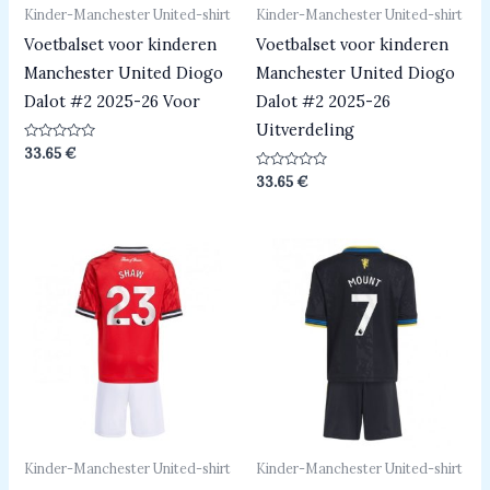
Kinder-Manchester United-shirt
Kinder-Manchester United-shirt
Voetbalset voor kinderen
Voetbalset voor kinderen
Manchester United Diogo
Manchester United Diogo
Dalot #2 2025-26 Voor
Dalot #2 2025-26
Uitverdeling
Beoordeeld
33.65
€
0
uit
Beoordeeld
33.65
€
5
0
uit
5
Kinder-Manchester United-shirt
Kinder-Manchester United-shirt