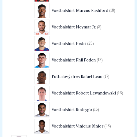
Voetbalshirt Marcus Rashford
18
Voetbalshirt Neymar Jr.
8
Voetbalshirt Pedri
25
Voetbalshirt Phil Foden
13
Futbalový dres Rafael Leão
17
Voetbalshirt Robert Lewandowski
16
Voetbalshirt Rodrygo
15
Voetbalshirt Vinícius Júnior
28