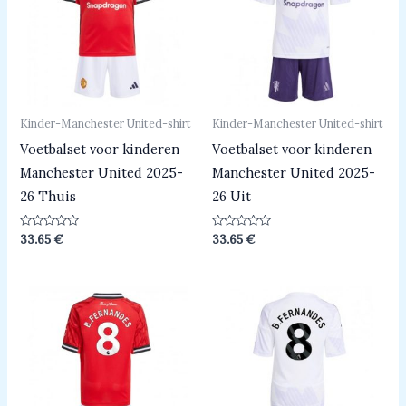
Kinder-Manchester United-shirt
Kinder-Manchester United-shirt
Voetbalset voor kinderen
Voetbalset voor kinderen
Manchester United 2025-
Manchester United 2025-
26 Thuis
26 Uit
Beoordeeld
Beoordeeld
33.65
€
33.65
€
0
0
uit
uit
5
5