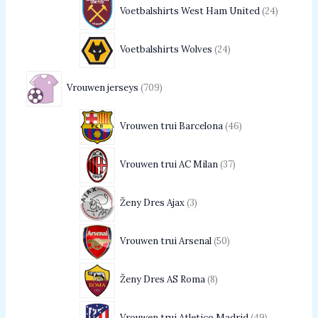
Voetbalshirts West Ham United
24
Voetbalshirts Wolves
24
Vrouwen jerseys
709
Vrouwen trui Barcelona
46
Vrouwen trui AC Milan
37
Ženy Dres Ajax
3
Vrouwen trui Arsenal
50
Ženy Dres AS Roma
8
Vrouwen trui Atletico Madrid
49