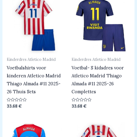
Kinderdres Atletico Madrid
Kinderdres Atletico Madrid
Voetbalshirts voor
Voetbal- S kidsdres voor
kinderen Atletico Madrid
Atletico Madrid Thiago
Thiago Almada #11 2025-
Almada #11 2025-26
26 Thuis Sets
Complettes
Beoordeeld
Beoordeeld
33.68
€
33.68
€
0
0
uit
uit
5
5