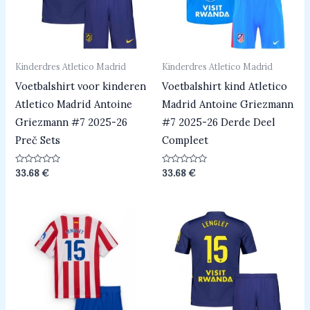
Kinderdres Atletico Madrid
Kinderdres Atletico Madrid
Voetbalshirt voor kinderen
Voetbalshirt kind Atletico
Atletico Madrid Antoine
Madrid Antoine Griezmann
Griezmann #7 2025-26
#7 2025-26 Derde Deel
Preč Sets
Compleet
Beoordeeld
Beoordeeld
33.68
€
33.68
€
0
0
uit
uit
5
5