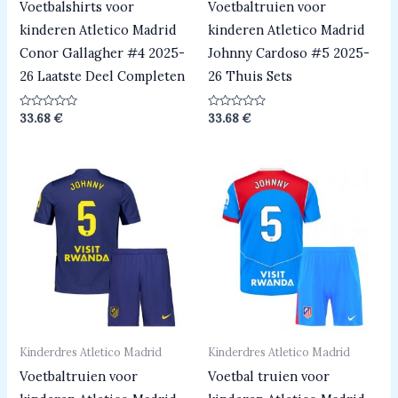
Voetbalshirts voor
Voetbaltruien voor
kinderen Atletico Madrid
kinderen Atletico Madrid
Conor Gallagher #4 2025-
Johnny Cardoso #5 2025-
26 Laatste Deel Completen
26 Thuis Sets
Beoordeeld
Beoordeeld
33.68
€
33.68
€
0
0
uit
uit
5
5
Kinderdres Atletico Madrid
Kinderdres Atletico Madrid
Voetbaltruien voor
Voetbal truien voor