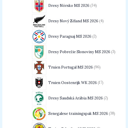
Dresy Nórsko MS 2026
34
Dresy Nový Zéland MS 2026
4
Dresy Paraguaj MS 2026
2
Dresy Pobrežie Slonoviny MS 2026
3
Truien Portugal MS 2026
96
Truien Oostenrijk WK 2026
17
Dresy Saudská Arábia MS 2026
2
Senegalese trainingspak MS 2026
38