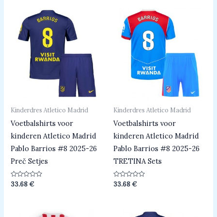
Kinderdres Atletico Madrid
Kinderdres Atletico Madrid
Voetbalshirts voor
Voetbalshirts voor
kinderen Atletico Madrid
kinderen Atletico Madrid
Pablo Barrios #8 2025-26
Pablo Barrios #8 2025-26
Preč Setjes
TRETINA Sets
Beoordeeld
Beoordeeld
33.68
€
33.68
€
0
0
uit
uit
5
5