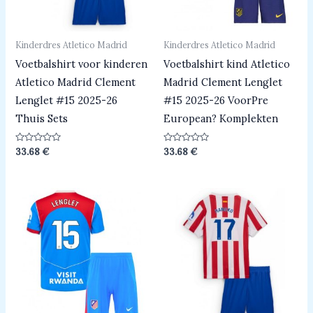
Kinderdres Atletico Madrid
Kinderdres Atletico Madrid
Voetbalshirt voor kinderen
Voetbalshirt kind Atletico
Atletico Madrid Clement
Madrid Clement Lenglet
Lenglet #15 2025-26
#15 2025-26 VoorPre
Thuis Sets
European? Komplekten
Beoordeeld
Beoordeeld
33.68
€
33.68
€
0
0
uit
uit
5
5