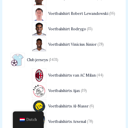
Voetbalshirt Robert Lewandowski
16
Voetbalshirt Rodrygo
15
Voetbalshirt Vinícius Júnior
28
Club jerseys
1431
Voetbalshirts van AC Milan
44
Voetbalshirts Ajax
19
Voetbalshirts Al-Nassr
6
Dutch
Voetbalshirts Arsenal
78