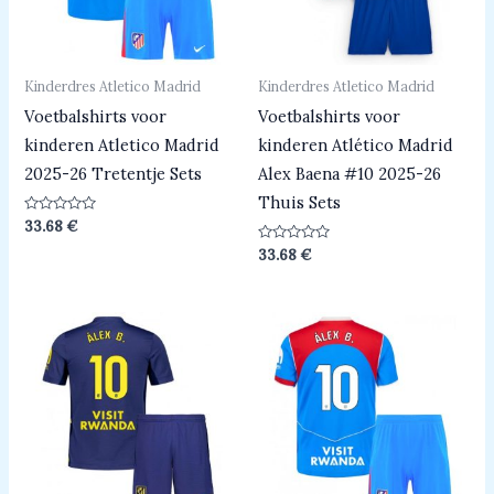
Kinderdres Atletico Madrid
Kinderdres Atletico Madrid
Voetbalshirts voor
Voetbalshirts voor
kinderen Atletico Madrid
kinderen Atlético Madrid
2025-26 Tretentje Sets
Alex Baena #10 2025-26
Thuis Sets
Beoordeeld
33.68
€
0
uit
Beoordeeld
33.68
€
5
0
uit
5