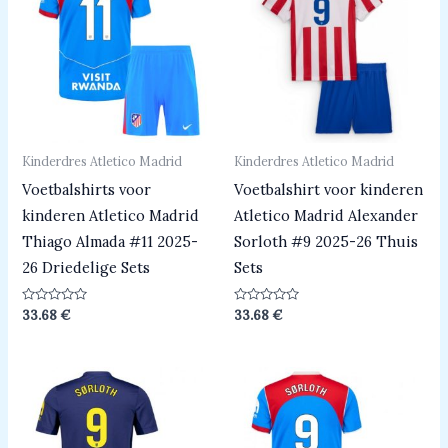
Kinderdres Atletico Madrid
Kinderdres Atletico Madrid
Voetbalshirts voor
Voetbalshirt voor kinderen
kinderen Atletico Madrid
Atletico Madrid Alexander
Thiago Almada #11 2025-
Sorloth #9 2025-26 Thuis
26 Driedelige Sets
Sets
Beoordeeld
Beoordeeld
33.68
€
33.68
€
0
0
uit
uit
5
5