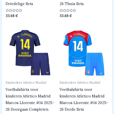
Driedelige Sets
26 Thuis Sets
Beoordeeld
Beoordeeld
33.68
€
33.68
€
0
0
uit
uit
5
5
Kinderdres Atletico Madrid
Kinderdres Atletico Madrid
Voetbalshirts voor
Voetbalshirts voor
kinderen Atletico Madrid
kinderen Atletico Madrid
Marcos Llorente #14 2025-
Marcos Llorente #14 2025-
26 Doorgaan Completen
26 Derde Sets