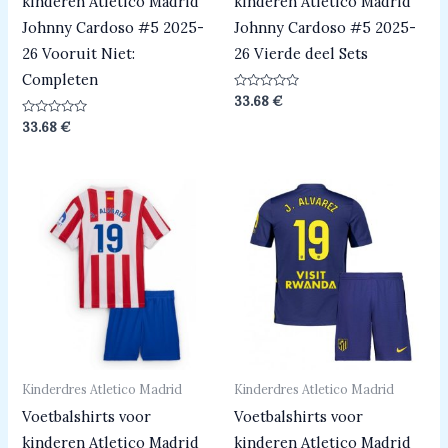
kinderen Atletico Madrid
kinderen Atletico Madrid
Johnny Cardoso #5 2025-
Johnny Cardoso #5 2025-
26 Vooruit Niet:
26 Vierde deel Sets
Completen
Beoordeeld
33.68
€
0
uit
Beoordeeld
33.68
€
5
0
uit
5
Kinderdres Atletico Madrid
Kinderdres Atletico Madrid
Voetbalshirts voor
Voetbalshirts voor
kinderen Atletico Madrid
kinderen Atletico Madrid