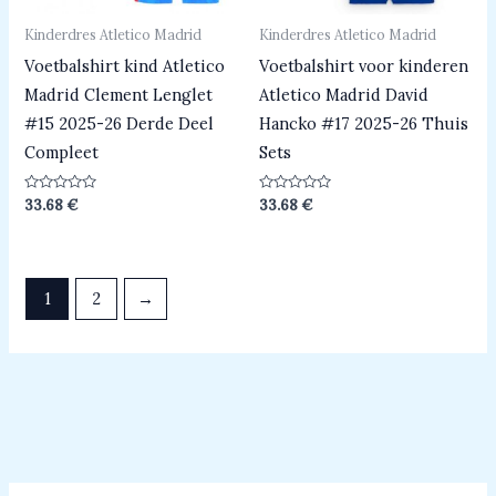
Kinderdres Atletico Madrid
Kinderdres Atletico Madrid
Voetbalshirt kind Atletico
Voetbalshirt voor kinderen
Madrid Clement Lenglet
Atletico Madrid David
#15 2025-26 Derde Deel
Hancko #17 2025-26 Thuis
Compleet
Sets
Beoordeeld
Beoordeeld
33.68
€
33.68
€
0
0
uit
uit
5
5
1
2
→