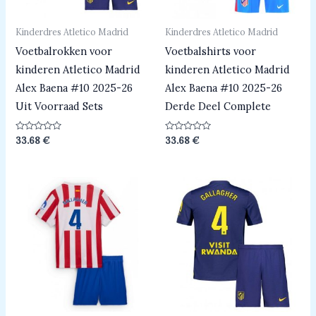
Kinderdres Atletico Madrid
Kinderdres Atletico Madrid
Voetbalrokken voor
Voetbalshirts voor
kinderen Atletico Madrid
kinderen Atletico Madrid
Alex Baena #10 2025-26
Alex Baena #10 2025-26
Uit Voorraad Sets
Derde Deel Complete
Beoordeeld
Beoordeeld
33.68
€
33.68
€
0
0
uit
uit
5
5