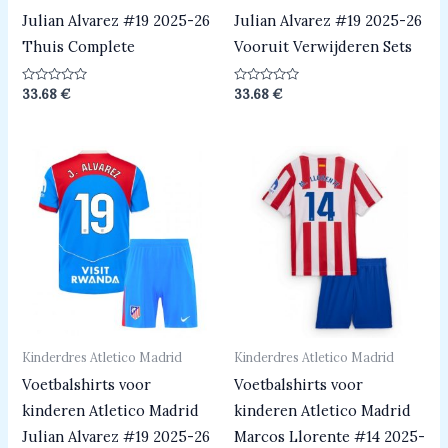
Julian Alvarez #19 2025-26
Julian Alvarez #19 2025-26
Thuis Complete
Vooruit Verwijderen Sets
Beoordeeld
Beoordeeld
33.68
€
33.68
€
0
0
uit
uit
5
5
Kinderdres Atletico Madrid
Kinderdres Atletico Madrid
Voetbalshirts voor
Voetbalshirts voor
kinderen Atletico Madrid
kinderen Atletico Madrid
Julian Alvarez #19 2025-26
Marcos Llorente #14 2025-