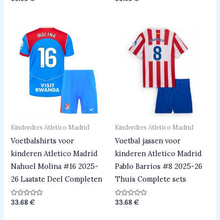
0
0
uit
uit
5
5
Kinderdres Atletico Madrid
Kinderdres Atletico Madrid
Voetbalshirts voor
Voetbal jassen voor
kinderen Atletico Madrid
kinderen Atletico Madrid
Nahuel Molina #16 2025-
Pablo Barrios #8 2025-26
26 Laatste Deel Completen
Thuis Complete sets
Beoordeeld
Beoordeeld
33.68
€
33.68
€
0
0
uit
uit
5
5