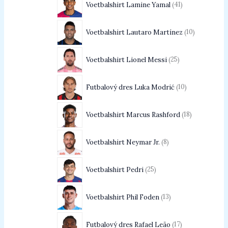
Voetbalshirt Lamine Yamal
41
Voetbalshirt Lautaro Martínez
10
Voetbalshirt Lionel Messi
25
Futbalový dres Luka Modrić
10
Voetbalshirt Marcus Rashford
18
Voetbalshirt Neymar Jr.
8
Voetbalshirt Pedri
25
Voetbalshirt Phil Foden
13
Futbalový dres Rafael Leão
17