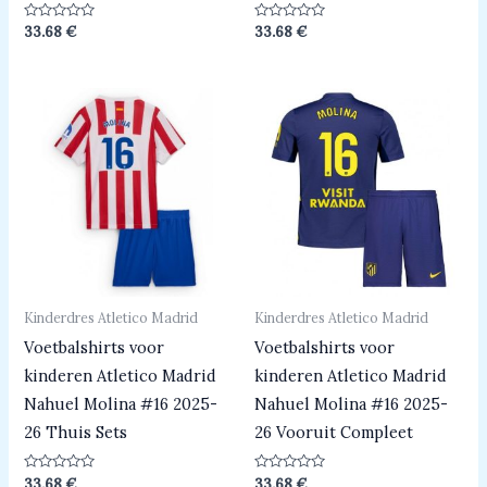
Beoordeeld
Beoordeeld
33.68
€
33.68
€
0
0
uit
uit
5
5
Kinderdres Atletico Madrid
Kinderdres Atletico Madrid
Voetbalshirts voor
Voetbalshirts voor
kinderen Atletico Madrid
kinderen Atletico Madrid
Nahuel Molina #16 2025-
Nahuel Molina #16 2025-
26 Thuis Sets
26 Vooruit Compleet
Beoordeeld
Beoordeeld
33.68
€
33.68
€