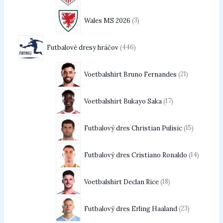
Wales MS 2026
3
Futbalové dresy hráčov
446
Voetbalshirt Bruno Fernandes
21
Voetbalshirt Bukayo Saka
17
Futbalový dres Christian Pulisic
15
Futbalový dres Cristiano Ronaldo
14
Voetbalshirt Declan Rice
18
Futbalový dres Erling Haaland
23