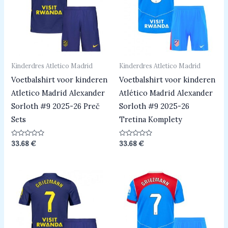
Kinderdres Atletico Madrid
Kinderdres Atletico Madrid
Voetbalshirt voor kinderen
Voetbalshirt voor kinderen
Atletico Madrid Alexander
Atlético Madrid Alexander
Sorloth #9 2025-26 Preč
Sorloth #9 2025-26
Sets
Tretina Komplety
Beoordeeld
Beoordeeld
33.68
€
33.68
€
0
0
uit
uit
5
5