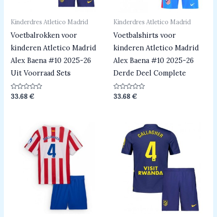
Kinderdres Atletico Madrid
Kinderdres Atletico Madrid
Voetbalrokken voor
Voetbalshirts voor
kinderen Atletico Madrid
kinderen Atletico Madrid
Alex Baena #10 2025-26
Alex Baena #10 2025-26
Uit Voorraad Sets
Derde Deel Complete
Beoordeeld
Beoordeeld
33.68
€
33.68
€
0
0
uit
uit
5
5