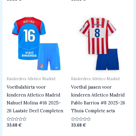
0
0
uit
uit
5
5
Kinderdres Atletico Madrid
Kinderdres Atletico Madrid
Voetbalshirts voor
Voetbal jassen voor
kinderen Atletico Madrid
kinderen Atletico Madrid
Nahuel Molina #16 2025-
Pablo Barrios #8 2025-26
26 Laatste Deel Completen
Thuis Complete sets
Beoordeeld
Beoordeeld
33.68
€
33.68
€
0
0
uit
uit
5
5