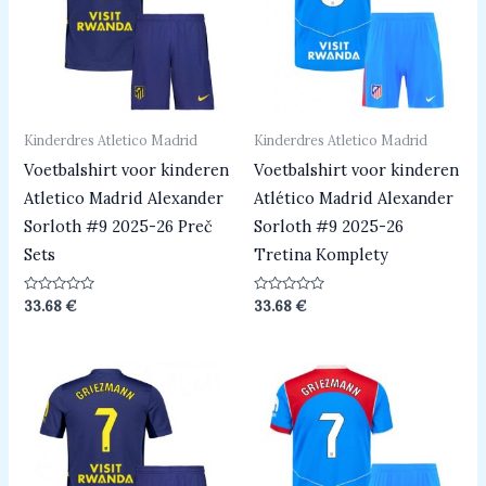
Kinderdres Atletico Madrid
Kinderdres Atletico Madrid
Voetbalshirt voor kinderen
Voetbalshirt voor kinderen
Atletico Madrid Alexander
Atlético Madrid Alexander
Sorloth #9 2025-26 Preč
Sorloth #9 2025-26
Sets
Tretina Komplety
Beoordeeld
Beoordeeld
33.68
€
33.68
€
0
0
uit
uit
5
5