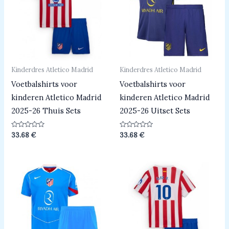
Kinderdres Atletico Madrid
Kinderdres Atletico Madrid
Voetbalshirts voor
Voetbalshirts voor
kinderen Atletico Madrid
kinderen Atletico Madrid
2025-26 Thuis Sets
2025-26 Uitset Sets
Beoordeeld
Beoordeeld
33.68
€
33.68
€
0
0
uit
uit
5
5