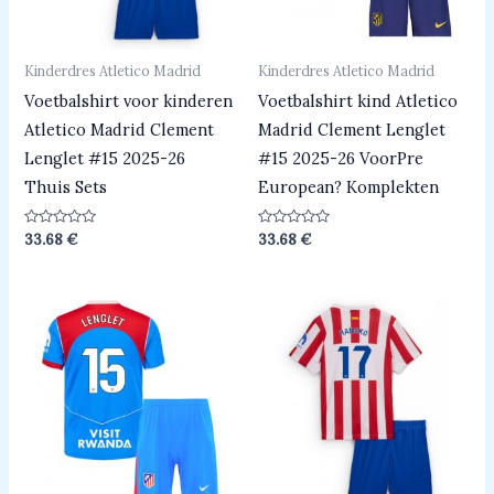
Kinderdres Atletico Madrid
Kinderdres Atletico Madrid
Voetbalshirt voor kinderen
Voetbalshirt kind Atletico
Atletico Madrid Clement
Madrid Clement Lenglet
Lenglet #15 2025-26
#15 2025-26 VoorPre
Thuis Sets
European? Komplekten
Beoordeeld
Beoordeeld
33.68
€
33.68
€
0
0
uit
uit
5
5