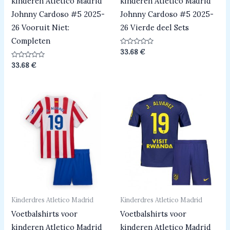
kinderen Atletico Madrid
kinderen Atletico Madrid
Johnny Cardoso #5 2025-
Johnny Cardoso #5 2025-
26 Vooruit Niet:
26 Vierde deel Sets
Completen
Beoordeeld
33.68
€
0
uit
Beoordeeld
33.68
€
5
0
uit
5
Kinderdres Atletico Madrid
Kinderdres Atletico Madrid
Voetbalshirts voor
Voetbalshirts voor
kinderen Atletico Madrid
kinderen Atletico Madrid