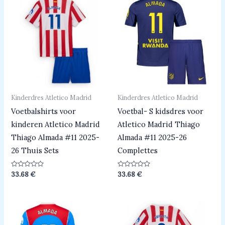
Kinderdres Atletico Madrid
Kinderdres Atletico Madrid
Voetbalshirts voor
Voetbal- S kidsdres voor
kinderen Atletico Madrid
Atletico Madrid Thiago
Thiago Almada #11 2025-
Almada #11 2025-26
26 Thuis Sets
Complettes
Beoordeeld
Beoordeeld
33.68
€
33.68
€
0
0
uit
uit
5
5