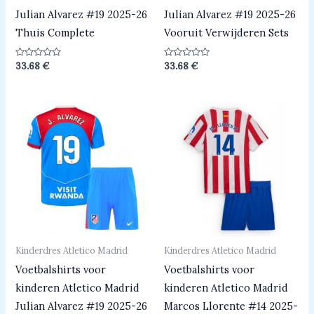
Julian Alvarez #19 2025-26
Julian Alvarez #19 2025-26
Thuis Complete
Vooruit Verwijderen Sets
Beoordeeld
Beoordeeld
33.68
€
33.68
€
0
0
uit
uit
5
5
Kinderdres Atletico Madrid
Kinderdres Atletico Madrid
Voetbalshirts voor
Voetbalshirts voor
kinderen Atletico Madrid
kinderen Atletico Madrid
Julian Alvarez #19 2025-26
Marcos Llorente #14 2025-