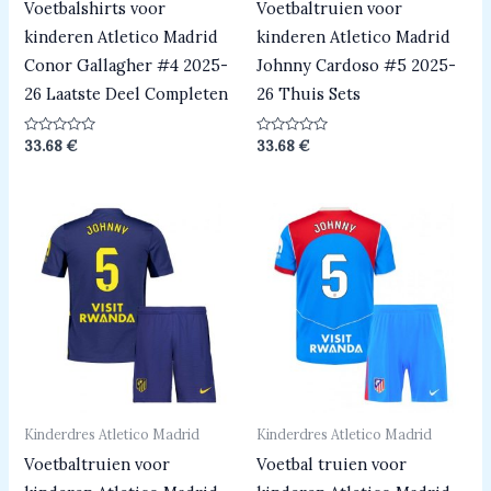
Voetbalshirts voor
Voetbaltruien voor
kinderen Atletico Madrid
kinderen Atletico Madrid
Conor Gallagher #4 2025-
Johnny Cardoso #5 2025-
26 Laatste Deel Completen
26 Thuis Sets
Beoordeeld
Beoordeeld
33.68
€
33.68
€
0
0
uit
uit
5
5
Kinderdres Atletico Madrid
Kinderdres Atletico Madrid
Voetbaltruien voor
Voetbal truien voor