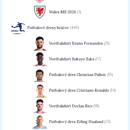
Wales MS 2026
3
Futbalové dresy hráčov
446
Voetbalshirt Bruno Fernandes
21
Voetbalshirt Bukayo Saka
17
Futbalový dres Christian Pulisic
15
Futbalový dres Cristiano Ronaldo
14
Voetbalshirt Declan Rice
18
Futbalový dres Erling Haaland
23