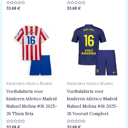
Beoordeeld
Beoordeeld
33.68
€
33.68
€
0
0
uit
uit
5
5
Kinderdres Atletico Madrid
Kinderdres Atletico Madrid
Voetbalshirts voor
Voetbalshirts voor
kinderen Atletico Madrid
kinderen Atletico Madrid
Nahuel Molina #16 2025-
Nahuel Molina #16 2025-
26 Thuis Sets
26 Vooruit Compleet
Beoordeeld
Beoordeeld
33.68
€
33.68
€