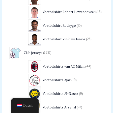
Voetbalshirt Robert Lewandowski
16
Voetbalshirt Rodrygo
15
Voetbalshirt Vinícius Júnior
28
Club jerseys
1431
Voetbalshirts van AC Milan
44
Voetbalshirts Ajax
19
Voetbalshirts Al-Nassr
6
Dutch
Voetbalshirts Arsenal
78