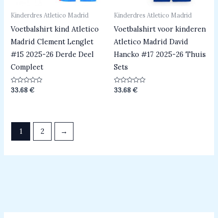
Kinderdres Atletico Madrid
Kinderdres Atletico Madrid
Voetbalshirt kind Atletico
Voetbalshirt voor kinderen
Madrid Clement Lenglet
Atletico Madrid David
#15 2025-26 Derde Deel
Hancko #17 2025-26 Thuis
Compleet
Sets
Beoordeeld
Beoordeeld
33.68
€
33.68
€
0
0
uit
uit
5
5
1
2
→