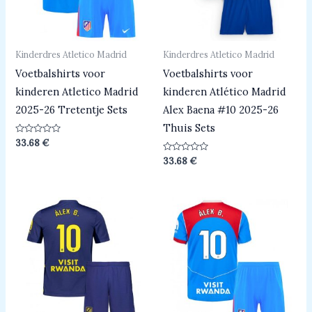
Kinderdres Atletico Madrid
Kinderdres Atletico Madrid
Voetbalshirts voor
Voetbalshirts voor
kinderen Atletico Madrid
kinderen Atlético Madrid
2025-26 Tretentje Sets
Alex Baena #10 2025-26
Thuis Sets
Beoordeeld
33.68
€
0
uit
Beoordeeld
33.68
€
5
0
uit
5