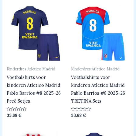
Kinderdres Atletico Madrid
Kinderdres Atletico Madrid
Voetbalshirts voor
Voetbalshirts voor
kinderen Atletico Madrid
kinderen Atletico Madrid
Pablo Barrios #8 2025-26
Pablo Barrios #8 2025-26
Preč Setjes
TRETINA Sets
Beoordeeld
Beoordeeld
33.68
€
33.68
€
0
0
uit
uit
5
5