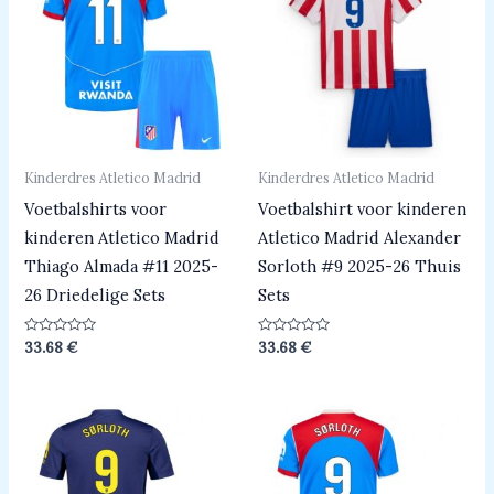
Kinderdres Atletico Madrid
Kinderdres Atletico Madrid
Voetbalshirts voor
Voetbalshirt voor kinderen
kinderen Atletico Madrid
Atletico Madrid Alexander
Thiago Almada #11 2025-
Sorloth #9 2025-26 Thuis
26 Driedelige Sets
Sets
Beoordeeld
Beoordeeld
33.68
€
33.68
€
0
0
uit
uit
5
5