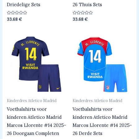
Driedelige Sets
26 Thuis Sets
Beoordeeld
Beoordeeld
33.68
€
33.68
€
0
0
uit
uit
5
5
Kinderdres Atletico Madrid
Kinderdres Atletico Madrid
Voetbalshirts voor
Voetbalshirts voor
kinderen Atletico Madrid
kinderen Atletico Madrid
Marcos Llorente #14 2025-
Marcos Llorente #14 2025-
26 Doorgaan Completen
26 Derde Sets