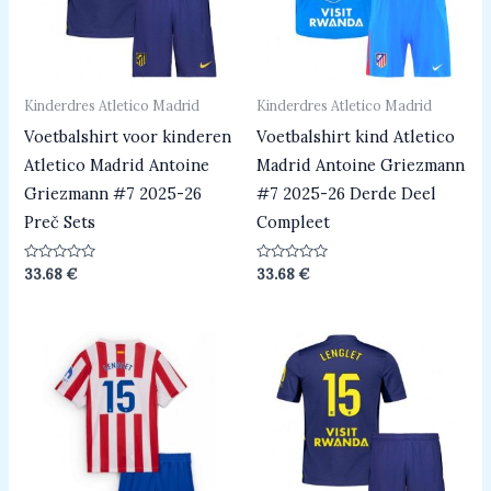
Kinderdres Atletico Madrid
Kinderdres Atletico Madrid
Voetbalshirt voor kinderen
Voetbalshirt kind Atletico
Atletico Madrid Antoine
Madrid Antoine Griezmann
Griezmann #7 2025-26
#7 2025-26 Derde Deel
Preč Sets
Compleet
Beoordeeld
Beoordeeld
33.68
€
33.68
€
0
0
uit
uit
5
5