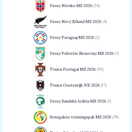
Dresy Nórsko MS 2026
34
Dresy Nový Zéland MS 2026
4
Dresy Paraguaj MS 2026
2
Dresy Pobrežie Slonoviny MS 2026
3
Truien Portugal MS 2026
96
Truien Oostenrijk WK 2026
17
Dresy Saudská Arábia MS 2026
2
Senegalese trainingspak MS 2026
38