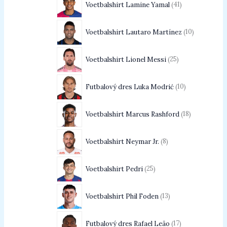
Voetbalshirt Lamine Yamal
41
Voetbalshirt Lautaro Martínez
10
Voetbalshirt Lionel Messi
25
Futbalový dres Luka Modrić
10
Voetbalshirt Marcus Rashford
18
Voetbalshirt Neymar Jr.
8
Voetbalshirt Pedri
25
Voetbalshirt Phil Foden
13
Futbalový dres Rafael Leão
17