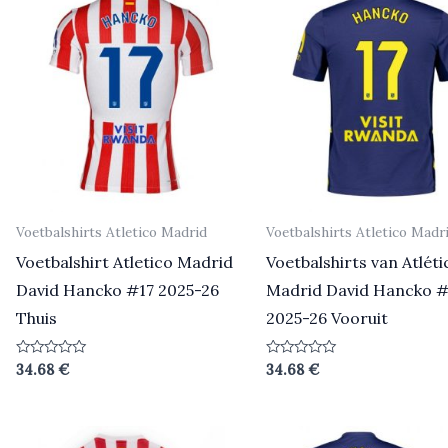
Voetbalshirts Atletico Madrid
Voetbalshirts Atletico Madr
Voetbalshirt Atletico Madrid
Voetbalshirts van Atléti
David Hancko #17 2025-26
Madrid David Hancko #
Thuis
2025-26 Vooruit
Beoordeeld
Beoordeeld
34.68
€
34.68
€
0
0
uit
uit
5
5