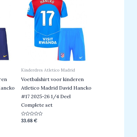
Kinderdres Atletico Madrid
ren
Voetbalshirt voor kinderen
Hancko
Atletico Madrid David Hancko
#17 2025-26 1/4 Deel
Complete set
Beoordeeld
33.68
€
0
uit
5