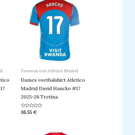
id
Vrouwen trui Atletico Madrid
tico
Dames voetbalshirt Atletico
17
Madrid David Hancko #17
2025-26 Tretina
Beoordeeld
36.55
€
0
uit
5