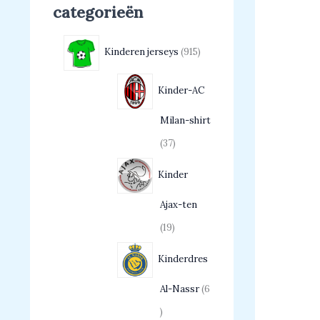
categorieën
Kinderen jerseys
915
Kinder-AC
Milan-shirt
37
Kinder
Ajax-ten
19
Kinderdres
Al-Nassr
6