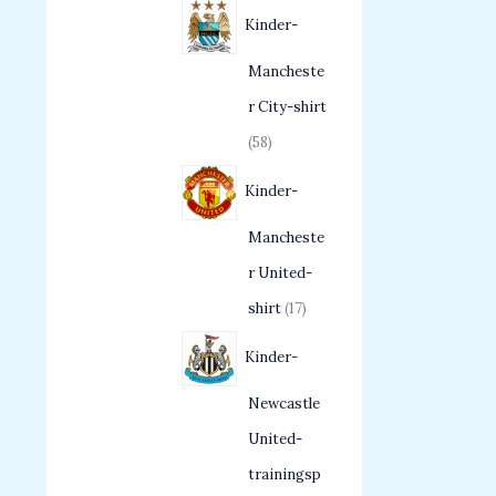
Kinder-
Mancheste
r City-shirt
58
Kinder-
Mancheste
r United-
shirt
17
Kinder-
Newcastle
United-
trainingsp