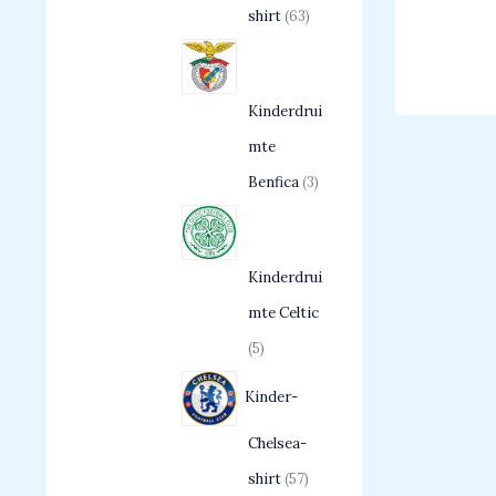
shirt
63
Kinderdrui
mte
Benfica
3
Kinderdrui
mte Celtic
5
Kinder-
Chelsea-
shirt
57