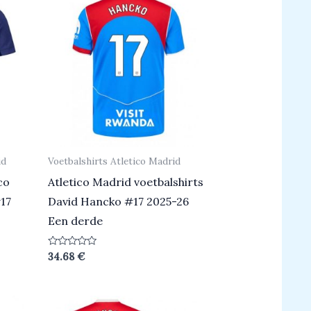
id
Voetbalshirts Atletico Madrid
co
Atletico Madrid voetbalshirts
17
David Hancko #17 2025-26
Een derde
Beoordeeld
34.68
€
0
uit
5