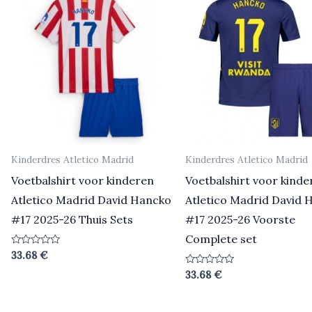
Kinderdres Atletico Madrid
Kinderdres Atletico Madrid
Voetbalshirt voor kinderen
Voetbalshirt voor kinde
Atletico Madrid David Hancko
Atletico Madrid David 
#17 2025-26 Thuis Sets
#17 2025-26 Voorste
Complete set
Beoordeeld
33.68
€
0
uit
Beoordeeld
33.68
€
5
0
uit
5