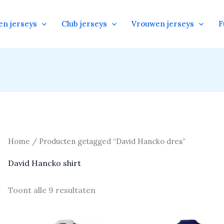
en jerseys
Club jerseys
Vrouwen jerseys
F
Home
/ Producten getagged “David Hancko dres”
David Hancko shirt
Toont alle 9 resultaten