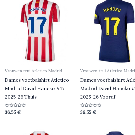
Vrouwen trui Atletico Madrid
Vrouwen trui Atletico Madr
Dames voetbalshirt Atletico
Dames voetbalshirt Atlé
Madrid David Hancko #17
Madrid David Hancko #
2025-26 Thuis
2025-26 Vooraf
Beoordeeld
Beoordeeld
36.55
€
36.55
€
0
0
uit
uit
5
5