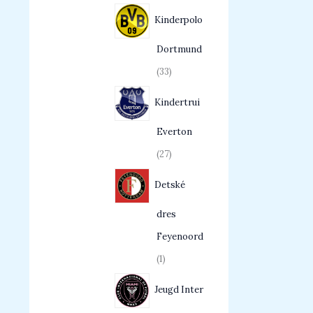
Kinderpolo
Dortmund
33
Kindertrui
Everton
27
Detské
dres
Feyenoord
1
Jeugd Inter