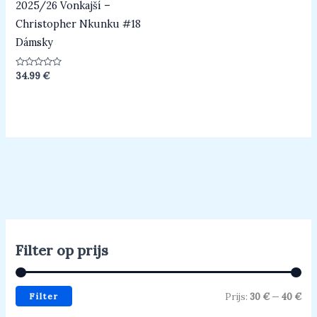
2025/26 Vonkajší –
Christopher Nkunku #18
Dámsky
Beoordeeld
34.99
€
0
uit
5
Filter op prijs
Filter
Prijs:
30 €
—
40 €