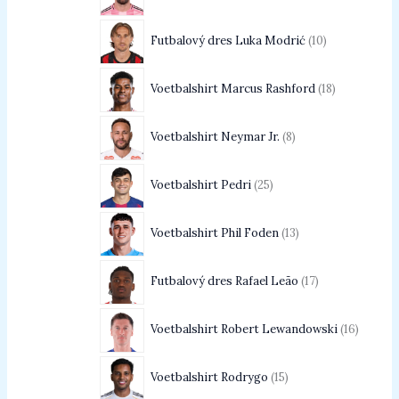
Futbalový dres Luka Modrić
10
Voetbalshirt Marcus Rashford
18
Voetbalshirt Neymar Jr.
8
Voetbalshirt Pedri
25
Voetbalshirt Phil Foden
13
Futbalový dres Rafael Leão
17
Voetbalshirt Robert Lewandowski
16
Voetbalshirt Rodrygo
15