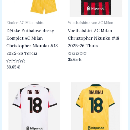
Kinder-AC Milan-shirt
Voetbalshirts van AC Milan
Dětské Futbalové dresy
Voetbalshirt AC Milan
Komplet AC Milan
Christopher Nkunku #18
Christopher Nkunku #18
2025-26 Thuis
2025-26 Tercia
Beoordeeld
35.65
€
0
uit
Beoordeeld
33.65
€
5
0
uit
5