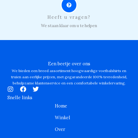
Heeft u vragen?
We staan klaar om u te helpen
Een beetje over ons
We bieden een breed assortiment hoogwaardige voetbalshirts en
truien aan eerlijke prijzen, met gegarandeerde 100% tevredenheid,
behulpzame klantenservice en een comfortabele winkelervaring.
I
F
T
n
a
w
Snelle links
s
c
i
Home
t
e
t
a
b
t
Winkel
g
o
e
r
o
r
Over
a
k