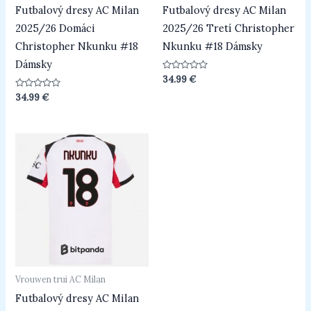
Futbalový dresy AC Milan
Futbalový dresy AC Milan
2025/26 Domáci
2025/26 Tretí Christopher
Christopher Nkunku #18
Nkunku #18 Dámsky
Dámsky
Beoordeeld
34.99
€
0
uit
Beoordeeld
34.99
€
5
0
uit
5
Vrouwen trui AC Milan
Futbalový dresy AC Milan