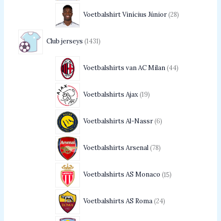
Voetbalshirt Vinícius Júnior
28
Club jerseys
1431
Voetbalshirts van AC Milan
44
Voetbalshirts Ajax
19
Voetbalshirts Al-Nassr
6
Voetbalshirts Arsenal
78
Voetbalshirts AS Monaco
15
Voetbalshirts AS Roma
24