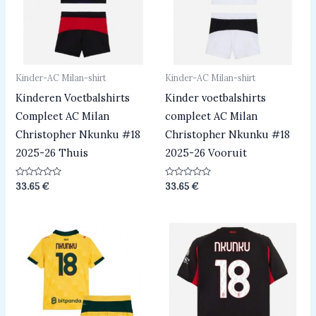
Kinder-AC Milan-shirt
Kinder-AC Milan-shirt
Kinderen Voetbalshirts
Kinder voetbalshirts
Compleet AC Milan
compleet AC Milan
Christopher Nkunku #18
Christopher Nkunku #18
2025-26 Thuis
2025-26 Vooruit
Beoordeeld
Beoordeeld
33.65
€
33.65
€
0
0
uit
uit
5
5