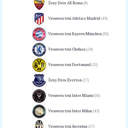
Ženy Dres AS Roma
8
Vrouwen trui Atletico Madrid
49
Vrouwen trui Bayern München
55
Vrouwen trui Chelsea
24
Vrouwen trui Dortmund
32
Ženy Dres Everton
27
Vrouwen trui Inter Miami
16
Vrouwen trui Inter Milan
43
Vrouwen trui Juventus
27