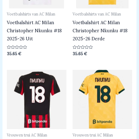
Voetbalshirts van AC Milan
Voetbalshirts van AC Milan
Voetbalshirt AC Milan
Voetbalshirt AC Milan
Christopher Nkunku #18
Christopher Nkunku #18
2025-26 Uit
2025-26 Derde
Beoordeeld
Beoordeeld
35.65
€
35.65
€
0
0
uit
uit
5
5
Vrouwen trui AC Milan
Vrouwen trui AC Milan