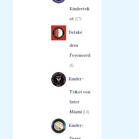
Kindertrik
ot
27
Detské
dres
Feyenoord
1
Kinder-
Trikot von
Inter
Miami
14
Kinder-
Dress