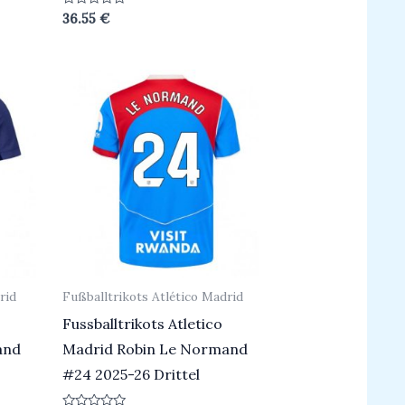
Bewertet
36.55
€
mit
0
von
5
rid
Fußballtrikots Atlético Madrid
Fussballtrikots Atletico
and
Madrid Robin Le Normand
#24 2025-26 Drittel