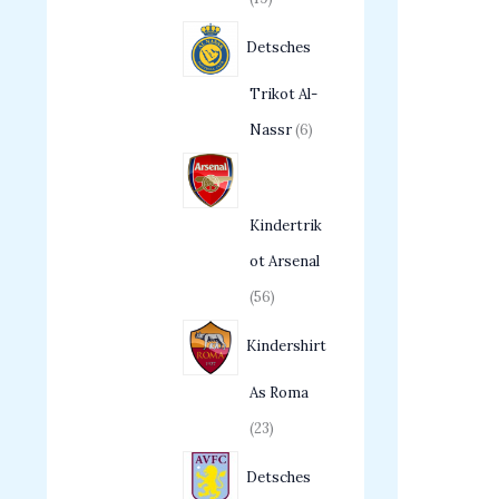
Detsches
Trikot Al-
Nassr
6
Kindertrik
ot Arsenal
56
Kindershirt
As Roma
23
Detsches