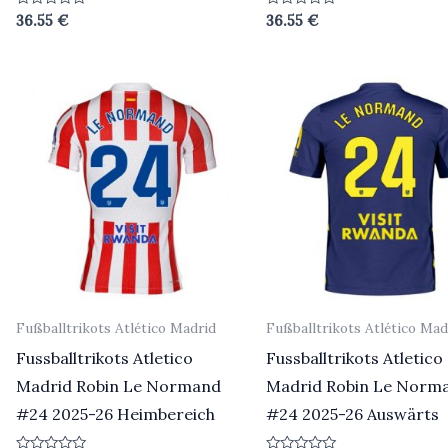
Bewertet
Bewertet
36.55
€
36.55
€
mit
mit
0
0
von
von
5
5
Fußballtrikots Atlético Madrid
Fußballtrikots Atlético Mad
Fussballtrikots Atletico
Fussballtrikots Atletico
Madrid Robin Le Normand
Madrid Robin Le Norm
#24 2025-26 Heimbereich
#24 2025-26 Auswärts