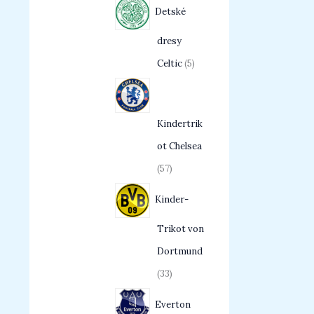
Detské
dresy
Celtic
5
Kindertrik
ot Chelsea
57
Kinder-
Trikot von
Dortmund
33
Everton