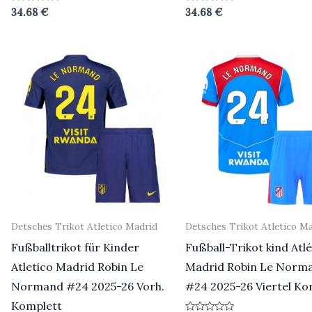
Bewertet
Bewertet
34.68
€
34.68
€
mit
mit
0
0
von
von
5
5
Detsches Trikot Atletico Madrid
Detsches Trikot Atletico M
Fußballtrikot für Kinder
Fußball-Trikot kind Atlé
Atletico Madrid Robin Le
Madrid Robin Le Norm
Normand #24 2025-26 Vorh.
#24 2025-26 Viertel Ko
Komplett