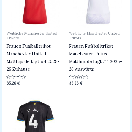
Weibliche Manchester United
Weibliche Manchester United
Trikots
Trikots
Frauen Fußballtrikot
Frauen Fußballtrikot
Manchester United
Manchester United
Matthijs de Ligt #4 2025-
Matthijs de Ligt #4 2025-
26 Zuhause
26 Auswärts
Bewertet
Bewertet
35.26
€
35.26
€
mit
mit
0
0
von
von
5
5