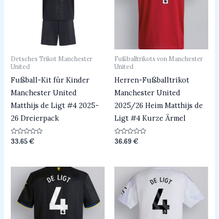
Detsches Trikot Manchester
Fußballtrikots von Manchester
United
United
Fußball-Kit für Kinder
Herren-Fußballtrikot
Manchester United
Manchester United
Matthijs de Ligt #4 2025-
2025/26 Heim Matthijs de
26 Dreierpack
Ligt #4 Kurze Ärmel
Bewertet
Bewertet
33.65
€
36.69
€
mit
mit
0
0
von
von
5
5