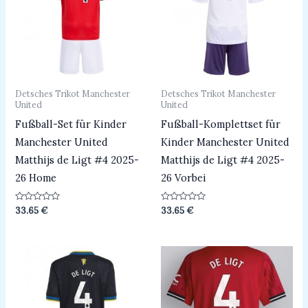
Detsches Trikot Manchester
Detsches Trikot Manchester
United
United
Fußball-Set für Kinder
Fußball-Komplettset für
Manchester United
Kinder Manchester United
Matthijs de Ligt #4 2025-
Matthijs de Ligt #4 2025-
26 Home
26 Vorbei
Bewertet
Bewertet
33.65
€
33.65
€
mit
mit
0
0
von
von
5
5