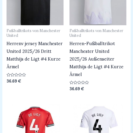
Fußballtrikots von Manchester
Fußballtrikots von Manchester
United
United
Herrenv jersey Manchester
Herren-Fußballtrikot
United 2025/26 Dritt
Manchester United
Matthijs de Ligt #4 Kurze
2025/26 Außenseiter
Ärmel
Matthijs de Ligt #4 Kurze
Ärmel
Bewertet
36.69
€
mit
0
Bewertet
36.69
€
von
mit
5
0
von
5