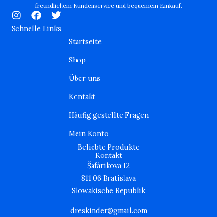
freundlichem Kundenservice und bequemem Einkauf.
I
F
T
n
a
w
Schnelle Links
s
c
i
Startseite
t
e
t
a
b
t
Shop
g
o
e
r
o
r
Über uns
a
k
m
Kontakt
Häufig gestellte Fragen
Mein Konto
Beliebte Produkte
Kontakt
Šafárikova 12
811 06 Bratislava
Slowakische Republik
dreskinder@gmail.com