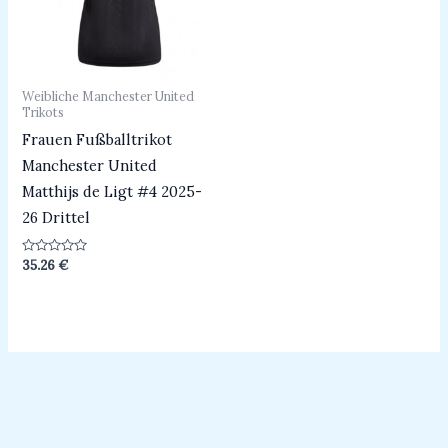
Weibliche Manchester United
Trikots
Frauen Fußballtrikot
Manchester United
Matthijs de Ligt #4 2025-
26 Drittel
Bewertet
35.26
€
mit
0
von
5