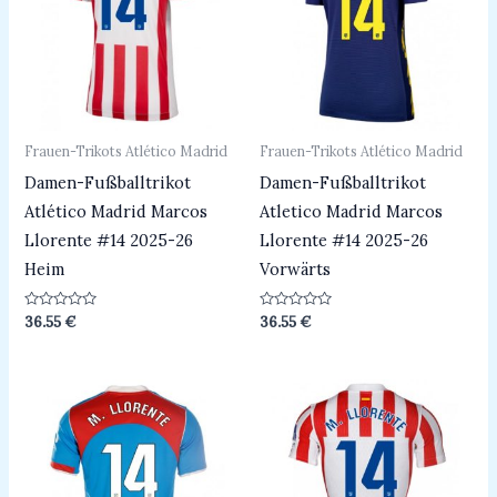
Frauen-Trikots Atlético Madrid
Frauen-Trikots Atlético Madrid
Damen-Fußballtrikot
Damen-Fußballtrikot
Atlético Madrid Marcos
Atletico Madrid Marcos
Llorente #14 2025-26
Llorente #14 2025-26
Heim
Vorwärts
Bewertet
Bewertet
36.55
€
36.55
€
mit
mit
0
0
von
von
5
5