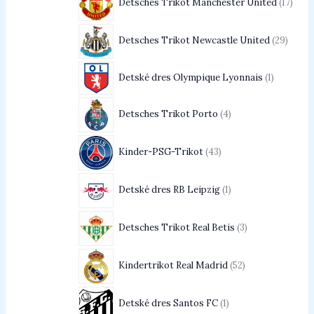
Detsches Trikot Manchester United
17
Detsches Trikot Newcastle United
29
Detské dres Olympique Lyonnais
1
Detsches Trikot Porto
4
Kinder-PSG-Trikot
43
Detské dres RB Leipzig
1
Detsches Trikot Real Betis
3
Kindertrikot Real Madrid
52
Detské dres Santos FC
1