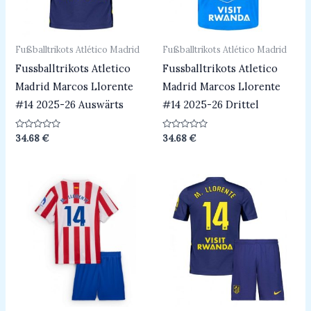
Fußballtrikots Atlético Madrid
Fußballtrikots Atlético Madrid
Fussballtrikots Atletico
Fussballtrikots Atletico
Madrid Marcos Llorente
Madrid Marcos Llorente
#14 2025-26 Auswärts
#14 2025-26 Drittel
Bewertet
Bewertet
34.68
€
34.68
€
mit
mit
0
0
von
von
5
5