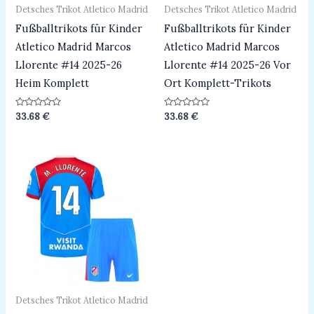
Detsches Trikot Atletico Madrid
Detsches Trikot Atletico Madrid
Fußballtrikots für Kinder
Fußballtrikots für Kinder
Atletico Madrid Marcos
Atletico Madrid Marcos
Llorente #14 2025-26
Llorente #14 2025-26 Vor
Heim Komplett
Ort Komplett-Trikots
Bewertet
Bewertet
33.68
€
33.68
€
mit
mit
0
0
von
von
5
5
Detsches Trikot Atletico Madrid