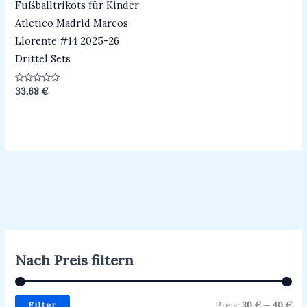
Fußballtrikots für Kinder
Atletico Madrid Marcos
Llorente #14 2025-26
Drittel Sets
Bewertet
33.68
€
mit
0
von
5
Nach Preis filtern
Filter
Preis:
30 €
—
40 €