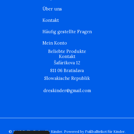
r
o
r
Über uns
a
k
m
Kontakt
Häufig gestellte Fragen
Mein Konto
Beliebte Produkte
Kontakt
Šafárikova 12
811 06 Bratislava
Slowakische Republik
dreskinder@gmail.com
© 2025 Fußballtrikot für Kinder. Powered by Fußballtrikot für Kinder.