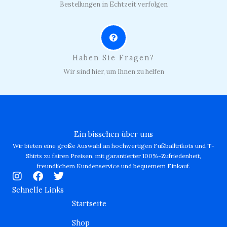
Bestellungen in Echtzeit verfolgen
Haben Sie Fragen?
Wir sind hier, um Ihnen zu helfen
Ein bisschen über uns
Wir bieten eine große Auswahl an hochwertigen Fußballtrikots und T-
Shirts zu fairen Preisen, mit garantierter 100%-Zufriedenheit,
freundlichem Kundenservice und bequemem Einkauf.
I
F
T
n
a
w
Schnelle Links
s
c
i
Startseite
t
e
t
a
b
t
Shop
g
o
e