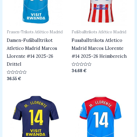
Frauen-Trikots Atlético Madrid
Fußballtrikots Atlético Madrid
Damen-Fußballtrikot
Fussballtrikots Atletico
Atletico Madrid Marcos
Madrid Marcos Llorente
Llorente #14 2025-26
#14 2025-26 Heimbereich
Drittel
Bewertet
34.68
€
mit
0
Bewertet
36.55
€
von
mit
5
0
von
5