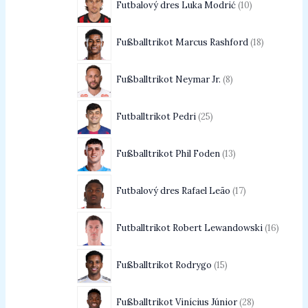
Futbalový dres Luka Modrić
10
Fußballtrikot Marcus Rashford
18
Fußballtrikot Neymar Jr.
8
Futballtrikot Pedri
25
Fußballtrikot Phil Foden
13
Futbalový dres Rafael Leão
17
Futballtrikot Robert Lewandowski
16
Fußballtrikot Rodrygo
15
Fußballtrikot Vinícius Júnior
28