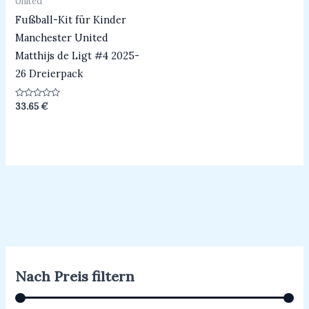
United
Fußball-Kit für Kinder
Manchester United
Matthijs de Ligt #4 2025-
26 Dreierpack
Bewertet
33.65
€
mit
0
von
5
Nach Preis filtern