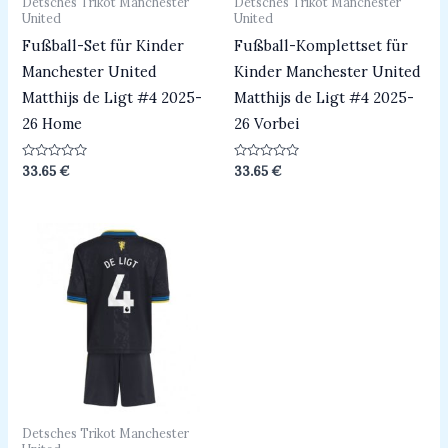
Detsches Trikot Manchester
Detsches Trikot Manchester
United
United
Fußball-Set für Kinder
Fußball-Komplettset für
Manchester United
Kinder Manchester United
Matthijs de Ligt #4 2025-
Matthijs de Ligt #4 2025-
26 Home
26 Vorbei
Bewertet
Bewertet
33.65
€
33.65
€
mit
mit
0
0
von
von
5
5
Detsches Trikot Manchester