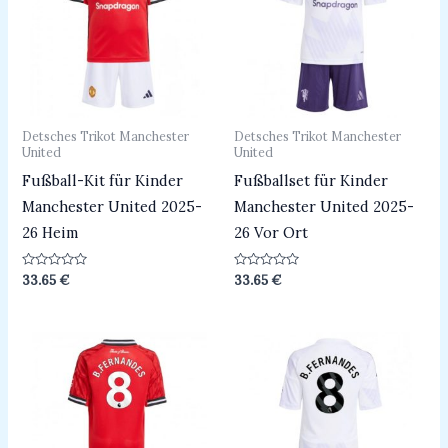
Detsches Trikot Manchester
Detsches Trikot Manchester
United
United
Fußball-Kit für Kinder
Fußballset für Kinder
Manchester United 2025-
Manchester United 2025-
26 Heim
26 Vor Ort
Bewertet
Bewertet
33.65
€
33.65
€
mit
mit
0
0
von
von
5
5