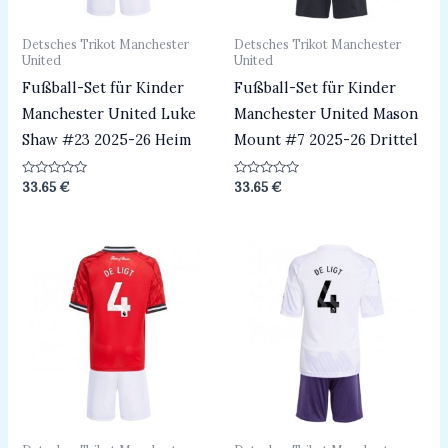
Detsches Trikot Manchester
Detsches Trikot Manchester
United
United
Fußball-Set für Kinder
Fußball-Set für Kinder
Manchester United Luke
Manchester United Mason
Shaw #23 2025-26 Heim
Mount #7 2025-26 Drittel
Bewertet
Bewertet
33.65
€
33.65
€
mit
mit
0
0
von
von
5
5