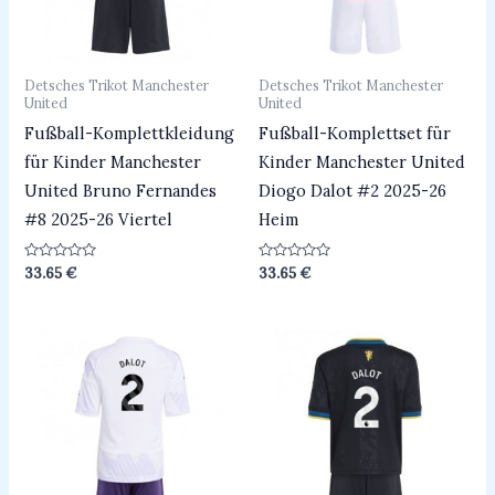
Detsches Trikot Manchester
Detsches Trikot Manchester
United
United
Fußball-Komplettkleidung
Fußball-Komplettset für
für Kinder Manchester
Kinder Manchester United
United Bruno Fernandes
Diogo Dalot #2 2025-26
#8 2025-26 Viertel
Heim
Bewertet
Bewertet
33.65
€
33.65
€
mit
mit
0
0
von
von
5
5