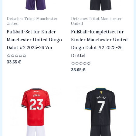
Detsches Trikot Manchester
Detsches Trikot Manchester
United
United
Fußball-Set für Kinder
Fußball-Komplettset für
Manchester United Diogo
Kinder Manchester United
Dalot #2 2025-26 Vor
Diogo Dalot #2 2025-26
Drittel
Bewertet
33.65
€
mit
0
Bewertet
33.65
€
von
mit
5
0
von
5