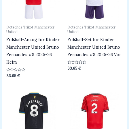
Detsches Trikot Manchester
Detsches Trikot Manchester
United
United
Fußball-Anzug für Kinder
Fußball-Set für Kinder
Manchester United Bruno
Manchester United Bruno
Fernandes #8 2025-26
Fernandes #8 2025-26 Vor
Heim
Bewertet
33.65
€
mit
0
Bewertet
33.65
€
von
mit
5
0
von
5