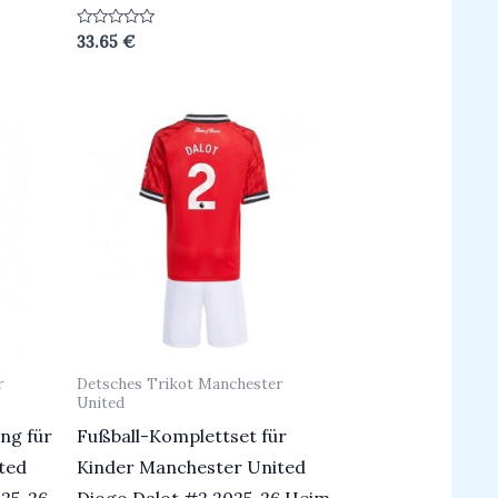
Bewertet
33.65
€
mit
0
von
5
r
Detsches Trikot Manchester
United
ng für
Fußball-Komplettset für
ted
Kinder Manchester United