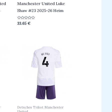
ted
Manchester United Luke
6
Shaw #23 2025-26 Heim
Bewertet
33.65
€
mit
0
von
5
r
Detsches Trikot Manchester
United