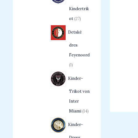
Kindertrik
ot
27
Detské
dres
Feyenoord
1
Kinder-
Trikot von
Inter
Miami
14
Kinder-
Dress