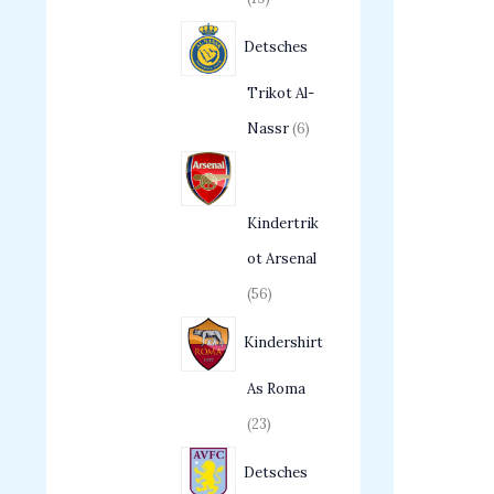
Detsches
Trikot Al-
Nassr
6
Kindertrik
ot Arsenal
56
Kindershirt
As Roma
23
Detsches