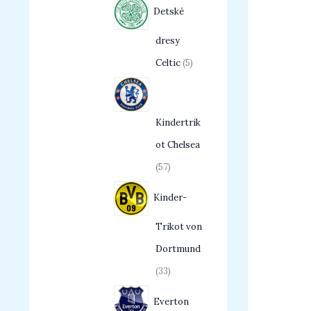
Detské
dresy
Celtic
5
Kindertrik
ot Chelsea
57
Kinder-
Trikot von
Dortmund
33
Everton