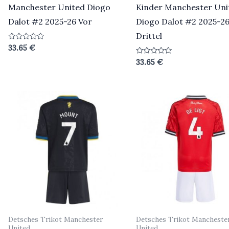
Manchester United Diogo
Kinder Manchester Uni
Dalot #2 2025-26 Vor
Diogo Dalot #2 2025-2
Drittel
Bewertet
33.65
€
mit
0
Bewertet
33.65
€
von
mit
5
0
von
5
Detsches Trikot Manchester
Detsches Trikot Mancheste
United
United