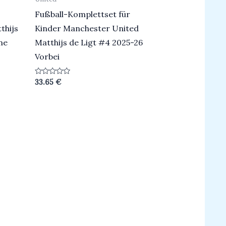
Fußball-Komplettset für
thijs
Kinder Manchester United
me
Matthijs de Ligt #4 2025-26
Vorbei
Bewertet
33.65
€
mit
0
von
5