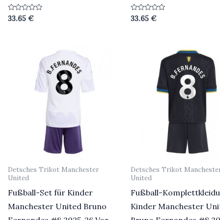
Bewertet
Bewertet
33.65
€
33.65
€
mit
mit
0
0
von
von
5
5
Detsches Trikot Manchester
Detsches Trikot Mancheste
United
United
Fußball-Set für Kinder
Fußball-Komplettkleidu
Manchester United Bruno
Kinder Manchester Uni