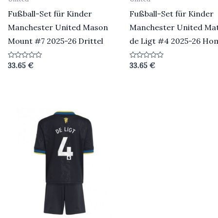
Fußball-Set für Kinder
Fußball-Set für Kinder
Manchester United Mason
Manchester United Mat
Mount #7 2025-26 Drittel
de Ligt #4 2025-26 Ho
Bewertet
Bewertet
33.65
€
33.65
€
mit
mit
0
0
von
von
5
5