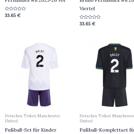
Fernandes #8 2025-26 Vor
Bruno Fernandes #8 20
Viertel
Bewertet
33.65
€
mit
0
Bewertet
33.65
€
von
mit
5
0
von
5
Detsches Trikot Manchester
Detsches Trikot Mancheste
United
United
Fußball-Set für Kinder
Fußball-Komplettset fü