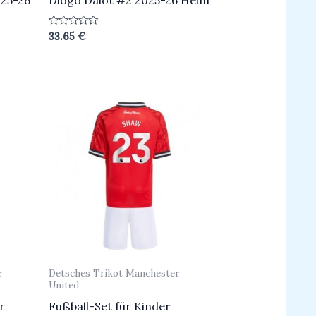
25-26
Diogo Dalot #2 2025-26 Heim
Bewertet
33.65
€
mit
0
von
5
r
Detsches Trikot Manchester
United
r
Fußball-Set für Kinder