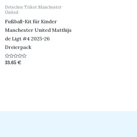
Detsches Trikot Manchester
United
Fußball-Kit für Kinder
Manchester United Matthijs
de Ligt #4 2025-26
Dreierpack
Bewertet
33.65
€
mit
0
von
5