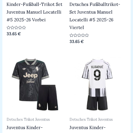
Kinder-Fußball-Trikot Set
Detsches Fußballtrikot-
Juventus Manuel Locatelli
Set Juventus Manuel
#5 2025-26 Vorbei
Locatelli #5 2025-26
Viertel
Bewertet
33.65
€
mit
0
Bewertet
33.65
€
von
mit
5
0
von
5
Detsches Trikot Juventus
Detsches Trikot Juventus
Juventus Kinder-
Juventus Kinder-