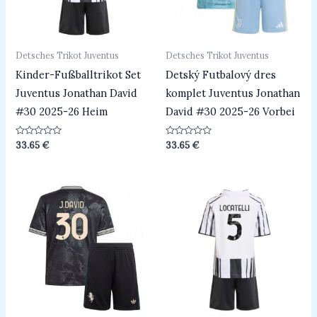
Detsches Trikot Juventus
Detsches Trikot Juventus
Kinder-Fußballtrikot Set
Detský Futbalový dres
Juventus Jonathan David
komplet Juventus Jonathan
#30 2025-26 Heim
David #30 2025-26 Vorbei
Bewertet
Bewertet
33.65
€
33.65
€
mit
mit
0
0
von
von
5
5