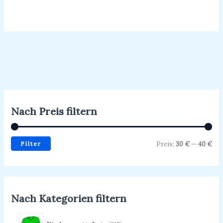
von
von
5
5
Nach Preis filtern
Filter
Preis:
30 €
—
40 €
Nach Kategorien filtern