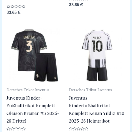
Bewertet
33.65
€
mit
0
Bewertet
33.65
€
von
mit
5
0
von
5
Detsches Trikot Juventus
Detsches Trikot Juventus
Juventus Kinder-
Juventus
Fußballtrikot Komplett
Kinderfußballtrikot
Gleison Bremer #3 2025-
Komplett Kenan Yildiz #10
26 Drittel
2025-26 Heimtrikot