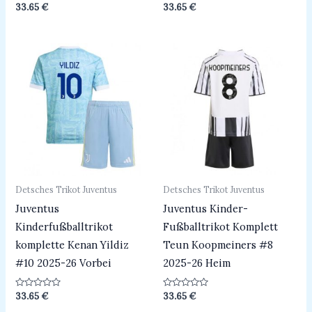
Bewertet
Bewertet
33.65
€
33.65
€
mit
mit
0
0
von
von
5
5
Detsches Trikot Juventus
Detsches Trikot Juventus
Juventus
Juventus Kinder-
Kinderfußballtrikot
Fußballtrikot Komplett
komplette Kenan Yildiz
Teun Koopmeiners #8
#10 2025-26 Vorbei
2025-26 Heim
Bewertet
Bewertet
33.65
€
33.65
€
mit
mit
0
0