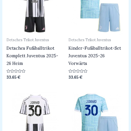
Detsches Trikot Juventus
Detsches Trikot Juventus
Detsches Fußballtrikot
Kinder-Fußballtrikot-Set
Komplett Juventus 2025-
Juventus 2025-26
26 Heim
Vorwärts
Bewertet
Bewertet
33.65
€
33.65
€
mit
mit
0
0
von
von
5
5