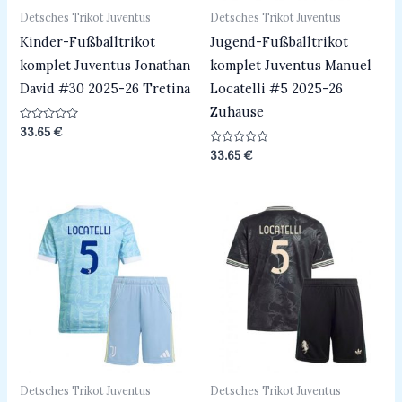
Detsches Trikot Juventus
Detsches Trikot Juventus
Kinder-Fußballtrikot
Jugend-Fußballtrikot
komplet Juventus Jonathan
komplet Juventus Manuel
David #30 2025-26 Tretina
Locatelli #5 2025-26
Zuhause
Bewertet
33.65
€
mit
0
Bewertet
33.65
€
von
mit
5
0
von
5
Detsches Trikot Juventus
Detsches Trikot Juventus