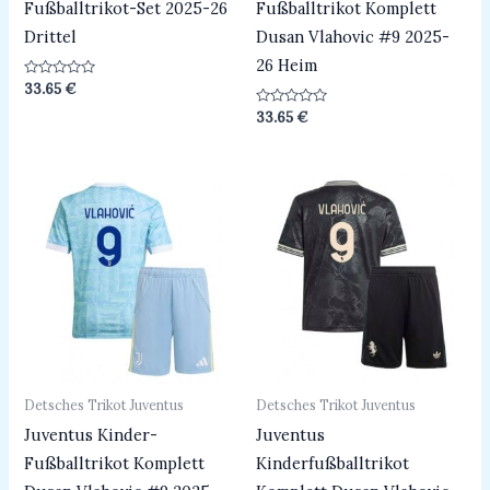
Fußballtrikot-Set 2025-26
Fußballtrikot Komplett
Drittel
Dusan Vlahovic #9 2025-
26 Heim
Bewertet
33.65
€
mit
0
Bewertet
33.65
€
von
mit
5
0
von
5
Detsches Trikot Juventus
Detsches Trikot Juventus
Juventus Kinder-
Juventus
Fußballtrikot Komplett
Kinderfußballtrikot