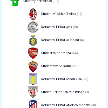
Kindersporttrikots
915
Kinder-AC Milan Trikot
37
Detsches Trikot Ajax
19
Detsches Trikot Al-Nassr
6
Kindertrikot Arsenal
56
Kindershirt As Roma
23
Detsches Trikot Aston Villa
46
Kinder-Trikot Athletic Bilbao
4
Detsches Trikot Atletico Madrid
50