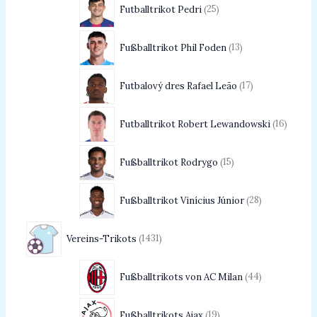
Futballtrikot Pedri
25
Fußballtrikot Phil Foden
13
Futbalový dres Rafael Leão
17
Futballtrikot Robert Lewandowski
16
Fußballtrikot Rodrygo
15
Fußballtrikot Vinícius Júnior
28
Vereins-Trikots
1431
Fußballtrikots von AC Milan
44
Fußballtrikots Ajax
19