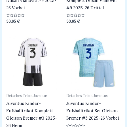
Dusan Vlahovic #9 2025-
Komplett Dusan Vlahovic
26 Vorbei
#9 2025-26 Drittel
Bewertet
Bewertet
33.65
€
33.65
€
mit
mit
0
0
von
von
5
5
Detsches Trikot Juventus
Detsches Trikot Juventus
Juventus Kinder-
Juventus Kinder-
Fußballtrikot Komplett
Fußballtrikot Set Gleison
Gleison Bremer #3 2025-
Bremer #3 2025-26 Vorbei
26 Heim