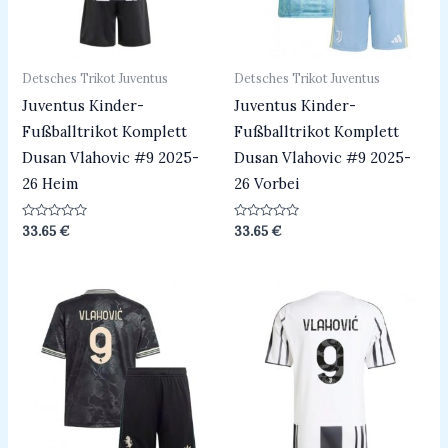
Detsches Trikot Juventus
Detsches Trikot Juventus
Juventus Kinder-
Juventus Kinder-
Fußballtrikot Komplett
Fußballtrikot Komplett
Dusan Vlahovic #9 2025-
Dusan Vlahovic #9 2025-
26 Heim
26 Vorbei
Bewertet
Bewertet
33.65
€
33.65
€
mit
mit
0
0
von
von
5
5