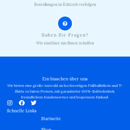
Bestellungen in Echtzeit verfolgen
Haben Sie Fragen?
Wir sind hier, um Ihnen zu helfen
Ein bisschen über uns
Wir bieten eine große Auswahl an hochwertigen Fußballtrikots und T-
Shirts zu fairen Preisen, mit garantierter 100%-Zufriedenheit,
freundlichem Kundenservice und bequemem Einkauf.
I
F
T
n
a
w
Schnelle Links
s
c
i
Startseite
t
e
t
a
b
t
Shop