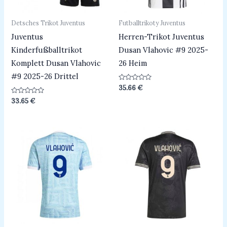
Detsches Trikot Juventus
Futballtrikoty Juventus
Juventus
Herren-Trikot Juventus
Kinderfußballtrikot
Dusan Vlahovic #9 2025-
Komplett Dusan Vlahovic
26 Heim
#9 2025-26 Drittel
Bewertet
35.66
€
mit
0
Bewertet
33.65
€
von
mit
5
0
von
5