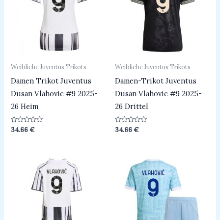
Weibliche Juventus Trikots
Weibliche Juventus Trikots
Damen Trikot Juventus
Damen-Trikot Juventus
Dusan Vlahovic #9 2025-
Dusan Vlahovic #9 2025-
26 Heim
26 Drittel
Bewertet
Bewertet
34.66
€
34.66
€
mit
mit
0
0
von
von
5
5