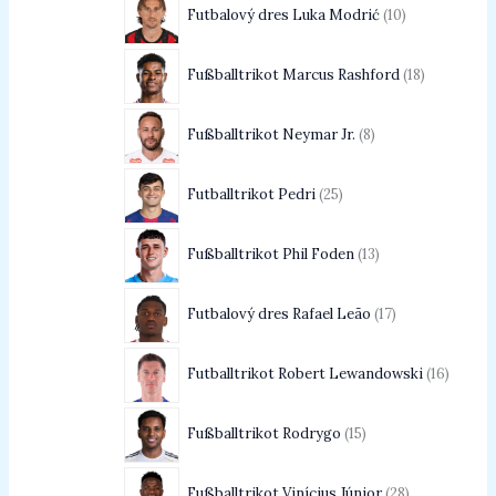
Futbalový dres Luka Modrić
10
Fußballtrikot Marcus Rashford
18
Fußballtrikot Neymar Jr.
8
Futballtrikot Pedri
25
Fußballtrikot Phil Foden
13
Futbalový dres Rafael Leão
17
Futballtrikot Robert Lewandowski
16
Fußballtrikot Rodrygo
15
Fußballtrikot Vinícius Júnior
28