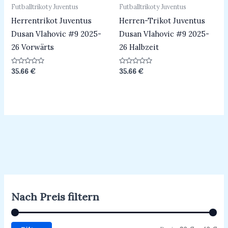
Futballtrikoty Juventus
Futballtrikoty Juventus
Herrentrikot Juventus
Herren-Trikot Juventus
Dusan Vlahovic #9 2025-
Dusan Vlahovic #9 2025-
26 Vorwärts
26 Halbzeit
Bewertet
Bewertet
35.66
€
35.66
€
mit
mit
0
0
von
von
5
5
Nach Preis filtern