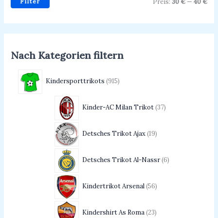
Filter
Preis:
30 €
—
40 €
Nach Kategorien filtern
Kindersporttrikots
915
Kinder-AC Milan Trikot
37
Detsches Trikot Ajax
19
Detsches Trikot Al-Nassr
6
Kindertrikot Arsenal
56
Kindershirt As Roma
23