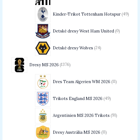
Kinder-Trikot Tottenham Hotspur
49
Detské dresy West Ham United
0
Detské dresy Wolves
24
Dresy MS 2026
1376
Dres Team Algerien WM 2026
11
Trikots England MS 2026
49
Argentinien MS 2026 Trikots
91
Dresy Austrália MS 2026
11