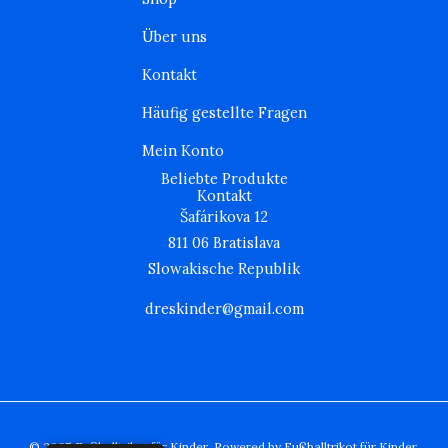
g
o
e
r
o
r
Über uns
a
k
m
Kontakt
Häufig gestellte Fragen
Mein Konto
Beliebte Produkte
Kontakt
Šafárikova 12
811 06 Bratislava
Slowakische Republik
dreskinder@gmail.com
© 2025 Fußballtrikot für Kinder. Powered by Fußballtrikot für Kinder.