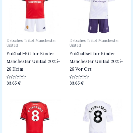
Detsches Trikot Manchester
Detsches Trikot Manchester
United
United
Fußball-Kit für Kinder
Fußballset für Kinder
Manchester United 2025-
Manchester United 2025-
26 Heim
26 Vor Ort
Bewertet
Bewertet
33.65
€
33.65
€
mit
mit
0
0
von
von
5
5