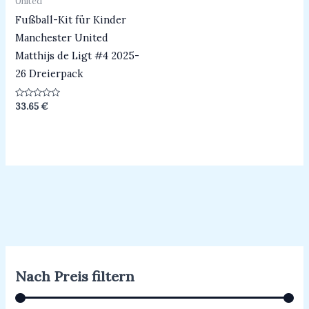
United
Fußball-Kit für Kinder
Manchester United
Matthijs de Ligt #4 2025-
26 Dreierpack
Bewertet
33.65
€
mit
0
von
5
Nach Preis filtern