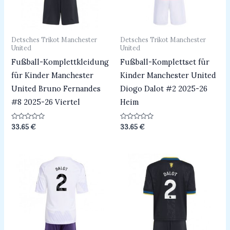
Detsches Trikot Manchester
Detsches Trikot Manchester
United
United
Fußball-Komplettkleidung
Fußball-Komplettset für
für Kinder Manchester
Kinder Manchester United
United Bruno Fernandes
Diogo Dalot #2 2025-26
#8 2025-26 Viertel
Heim
Bewertet
Bewertet
33.65
€
33.65
€
mit
mit
0
0
von
von
5
5