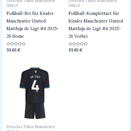
Detsches Trikot Manchester
Detsches Trikot Manchester
United
United
Fußball-Set für Kinder
Fußball-Komplettset für
Manchester United
Kinder Manchester United
Matthijs de Ligt #4 2025-
Matthijs de Ligt #4 2025-
26 Home
26 Vorbei
Bewertet
Bewertet
33.65
€
33.65
€
mit
mit
0
0
von
von
5
5
Detsches Trikot Manchester