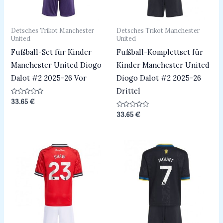
Detsches Trikot Manchester
Detsches Trikot Manchester
United
United
Fußball-Set für Kinder
Fußball-Komplettset für
Manchester United Diogo
Kinder Manchester United
Dalot #2 2025-26 Vor
Diogo Dalot #2 2025-26
Drittel
Bewertet
33.65
€
mit
0
Bewertet
33.65
€
von
mit
5
0
von
5