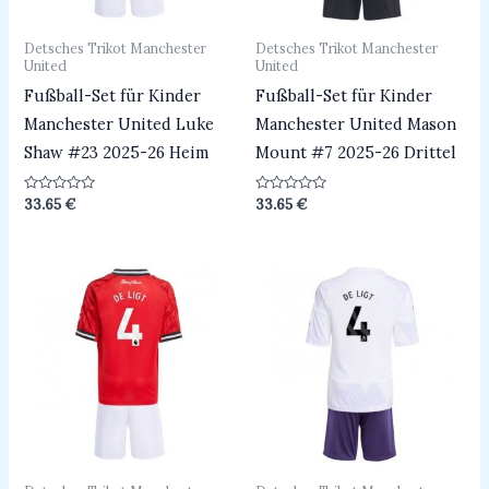
Detsches Trikot Manchester
Detsches Trikot Manchester
United
United
Fußball-Set für Kinder
Fußball-Set für Kinder
Manchester United Luke
Manchester United Mason
Shaw #23 2025-26 Heim
Mount #7 2025-26 Drittel
Bewertet
Bewertet
33.65
€
33.65
€
mit
mit
0
0
von
von
5
5