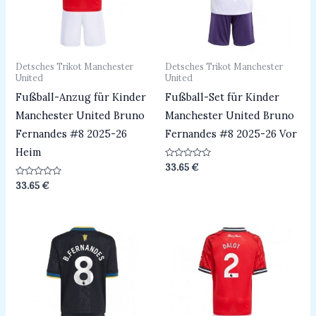
Detsches Trikot Manchester
Detsches Trikot Manchester
United
United
Fußball-Anzug für Kinder
Fußball-Set für Kinder
Manchester United Bruno
Manchester United Bruno
Fernandes #8 2025-26
Fernandes #8 2025-26 Vor
Heim
Bewertet
33.65
€
mit
0
Bewertet
33.65
€
von
mit
5
0
von
5