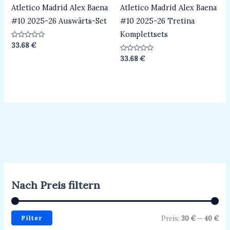
Atletico Madrid Alex Baena
Atletico Madrid Alex Baena
#10 2025-26 Auswärts-Set
#10 2025-26 Tretina
Komplettsets
Bewertet
33.68
€
mit
0
Bewertet
33.68
€
von
mit
5
0
von
5
Nach Preis filtern
Filter
Preis:
30 €
—
40 €