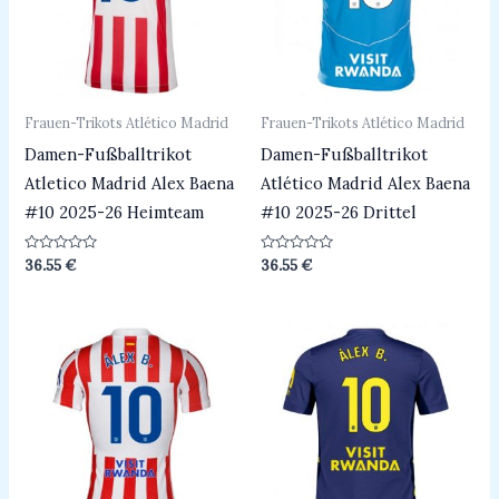
Frauen-Trikots Atlético Madrid
Frauen-Trikots Atlético Madrid
Damen-Fußballtrikot
Damen-Fußballtrikot
Atletico Madrid Alex Baena
Atlético Madrid Alex Baena
#10 2025-26 Heimteam
#10 2025-26 Drittel
Bewertet
Bewertet
36.55
€
36.55
€
mit
mit
0
0
von
von
5
5