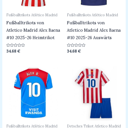
Fußballtrikots Atlético Madrid
Fußballtrikots Atlético Madrid
Fußballtrikots von
Fußballtrikots von
Atletico Madrid Alex Baena
Atletico Madrid Alex Baena
#10 2025-26 Heimtrikot
#10 2025-26 Auswärts
Bewertet
Bewertet
34.68
€
34.68
€
mit
mit
0
0
von
von
5
5
Fußballtrikots Atlético Madrid
Detsches Trikot Atletico Madrid