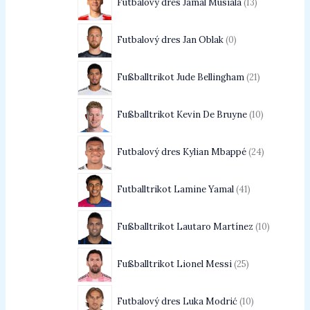
Futbalový dres Jamal Musiala
13
Futbalový dres Jan Oblak
0
Fußballtrikot Jude Bellingham
21
Fußballtrikot Kevin De Bruyne
10
Futbalový dres Kylian Mbappé
24
Futballtrikot Lamine Yamal
41
Fußballtrikot Lautaro Martínez
10
Fußballtrikot Lionel Messi
25
Futbalový dres Luka Modrić
10