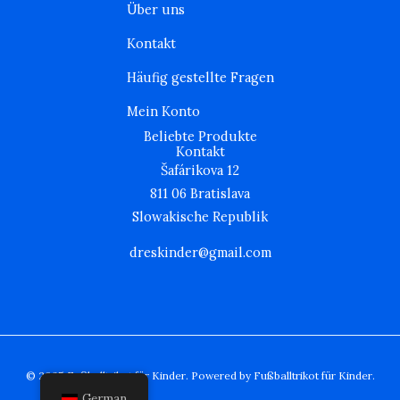
Über uns
a
k
m
Kontakt
Häufig gestellte Fragen
Mein Konto
Beliebte Produkte
Kontakt
Šafárikova 12
811 06 Bratislava
Slowakische Republik
dreskinder@gmail.com
© 2025 Fußballtrikot für Kinder. Powered by Fußballtrikot für Kinder.
German