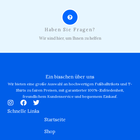
Haben Sie Fragen?
Wir sind hier, um Ihnen zu helfen
Ein bisschen über uns
Wir bieten eine große Auswahl an hochwertigen Fußballtrikots und T-
Shirts zu fairen Preisen, mit garantierter 100%-Zufriedenheit,
freundlichem Kundenservice und bequemem Einkauf.
I
F
T
n
a
w
Schnelle Links
s
c
i
Startseite
t
e
t
a
b
t
Shop
g
o
e
r
o
r