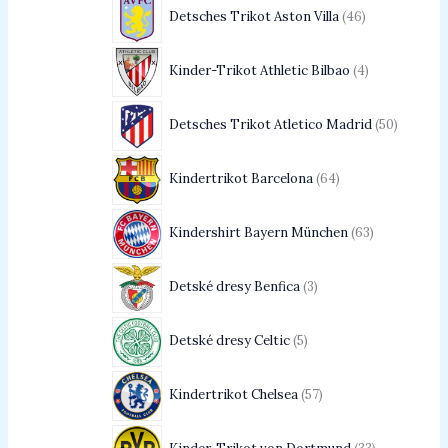
Detsches Trikot Aston Villa
46
Kinder-Trikot Athletic Bilbao
4
Detsches Trikot Atletico Madrid
50
Kindertrikot Barcelona
64
Kindershirt Bayern München
63
Detské dresy Benfica
3
Detské dresy Celtic
5
Kindertrikot Chelsea
57