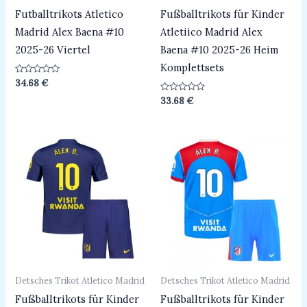
Futballtrikots Atletico
Fußballtrikots für Kinder
Madrid Alex Baena #10
Atletiico Madrid Alex
2025-26 Viertel
Baena #10 2025-26 Heim
Komplettsets
Bewertet
34.68
€
mit
0
Bewertet
33.68
€
von
mit
5
0
von
5
Detsches Trikot Atletico Madrid
Detsches Trikot Atletico Madrid
Fußballtrikots für Kinder
Fußballtrikots für Kinder